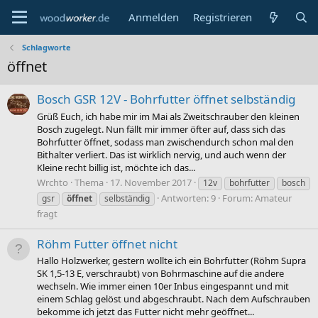
Anmelden
Registrieren
Schlagworte
öffnet
Bosch GSR 12V - Bohrfutter öffnet selbständig
Grüß Euch, ich habe mir im Mai als Zweitschrauber den kleinen
Bosch zugelegt. Nun fällt mir immer öfter auf, dass sich das
Bohrfutter öffnet, sodass man zwischendurch schon mal den
Bithalter verliert. Das ist wirklich nervig, und auch wenn der
Kleine recht billig ist, möchte ich das...
Wrchto
Thema
17. November 2017
12v
bohrfutter
bosch
Antworten: 9
Forum:
Amateur
gsr
öffnet
selbständig
fragt
Röhm Futter öffnet nicht
Hallo Holzwerker, gestern wollte ich ein Bohrfutter (Röhm Supra
SK 1,5-13 E, verschraubt) von Bohrmaschine auf die andere
wechseln. Wie immer einen 10er Inbus eingespannt und mit
einem Schlag gelöst und abgeschraubt. Nach dem Aufschrauben
bekomme ich jetzt das Futter nicht mehr geöffnet...