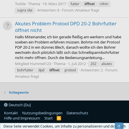
Todde
Thema
19. März 2017
futter
öffnet
röhm
Antworten: 6
Forum:
Amateur fragt
supra ske
Akutes Problem Protool DPD 20-2 Bohrfutter
öffnet nicht
Hallo Miteinander, ich bin gerade fleißig am werkern und habe
soeben ein Problem erfahren müssen. Bohrte mit der Protool
PDP 20-2 in ein dünnes Blech, danach wollte ich den Bohrer
wechseln doch plötzlich läßt sich das Schnellspannbohrfutter
nicht mehr öffnen. Durch die Bedienungsanleitung...
Mitglied Hummel123
Thema
1. Juli 2012
202
akutes
Antworten: 2
Forum:
bohrfutter
dpd
öffnet
protool
Amateur fragt
Schlagworte
Deutsch [Du]
Kontakt
Nutzungsbedingungen
Datenschutz
Hilfe und Impressum
Start
R
S
Diese Seite verwendet Cookies, um Inhalte zu personalisieren und dich nach
Obe
S