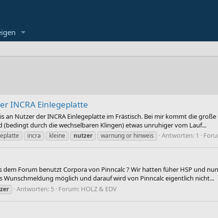
eigen
er INCRA Einlegeplatte
 an Nutzer der INCRA Einlegeplatte im Frästisch. Bei mir kommt die große
d (bedingt durch die wechselbaren Klingen) etwas unruhiger vom Lauf...
Antworten: 1
For
eplatte
incra
kleine
nutzer
warnung or hinweis
 dem Forum benutzt Corpora von Pinncalc ? Wir hatten füher HSP und nun s
ls Wunschmeldung möglich und darauf wird von Pinncalc eigentlich nicht...
Antworten: 5
Forum:
HOLZ & EDV
zer