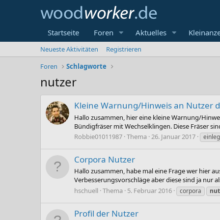
Startseite
Foren
Aktuelles
Kleinanz
Neueste Aktivitäten
Registrieren
Foren
Schlagworte
nutzer
Kleine Warnung/Hinweis an Nutzer d
Hallo zusammen, hier eine kleine Warnung/Hinweis
Bündigfräser mit Wechselklingen. Diese Fräser sin
Robbie01011987
Thema
26. Januar 2017
einleg
Corpora Nutzer
Hallo zusammen, habe mal eine Frage wer hier aus
Verbesserungsvorschläge aber diese sind ja nur a
hschuell
Thema
5. Februar 2016
corpora
nut
Profil der Nutzer