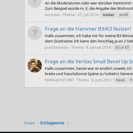
An die Moderatoren oder wer darüber bestimmt! Ge
Zum Beispiel würde m. E. die Angabe des Wohnortes
eurostar
Thema
27. Juli 2014
nutzer
profil
Frage an die Hammer B3/K3 Nutzer!
Hallo zusammen, ich habe mir für meine B3 Winner
dem Gradraster. Ich kann den Anschlag ja an 2 Sei
punchmaster
Thema
4. Januar 2014
b3 or k3
Frage an die Veritas Small Bevel Up 
Hallo zusammen, heute war es endlich soweit; ic
breite und hauchdünne Späne zu hobeln:) Generell 
Robbie01011987
Thema
9. Juni 2012
bevel
f
Foren
Schlagworte