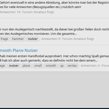
hört eventuell in eine andere Abteilung, aber könnte man bei der Registri
 für viele Antworten (Bezugsquellen etc.) nützlich sein!
Antworten: 14
Forum:
Amateur fragt
 nun den Auslegertisch nachbestellt, da dieser bei großen Teilen doch rech
ten des Auslegertisches montieren. Um die gesamte...
Antworten: 9
Forum:
Amateur fragt
frage
hammer
nutzer
Smooth Plane Nutzer
h hab meinen ersten Handhobel ausprobiert. Hat schon mächtig Spaß gemacht
hab ich aber auch gemerkt, dass es definitiv nicht bei dem einem...
Antworten: 3
For
rage
nutzer
plane
small
smooth
up
veritas