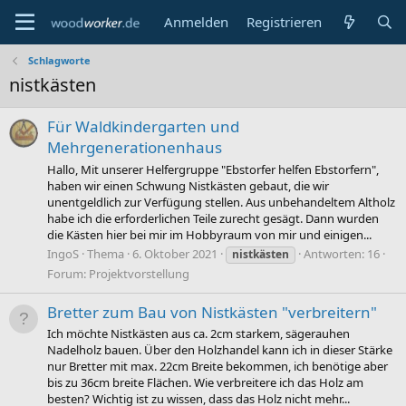
Anmelden
Registrieren
Schlagworte
nistkästen
Für Waldkindergarten und
Mehrgenerationenhaus
Hallo, Mit unserer Helfergruppe "Ebstorfer helfen Ebstorfern",
haben wir einen Schwung Nistkästen gebaut, die wir
unentgeldlich zur Verfügung stellen. Aus unbehandeltem Altholz
habe ich die erforderlichen Teile zurecht gesägt. Dann wurden
die Kästen hier bei mir im Hobbyraum von mir und einigen...
IngoS
Thema
6. Oktober 2021
Antworten: 16
nistkästen
Forum:
Projektvorstellung
Bretter zum Bau von Nistkästen "verbreitern"
Ich möchte Nistkästen aus ca. 2cm starkem, sägerauhen
Nadelholz bauen. Über den Holzhandel kann ich in dieser Stärke
nur Bretter mit max. 22cm Breite bekommen, ich benötige aber
bis zu 36cm breite Flächen. Wie verbreitere ich das Holz am
besten? Wichtig ist zu wissen, dass das Holz nicht mehr...