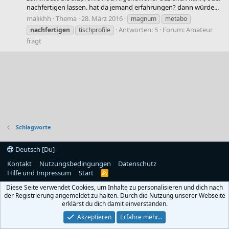
nachfertigen lassen. hat da jemand erfahrungen? dann würde...
malikhh
Thema
28. März 2016
magnum
metabo
Antworten: 5
Forum:
Amateur
nachfertigen
tischprofile
fragt
Schlagworte
Deutsch [Du]
Kontakt
Nutzungsbedingungen
Datenschutz
Hilfe und Impressum
Start
R
S
Diese Seite verwendet Cookies, um Inhalte zu personalisieren und dich nach
S
der Registrierung angemeldet zu halten. Durch die Nutzung unserer Webseite
erklärst du dich damit einverstanden.
Akzeptieren
Erfahre mehr…