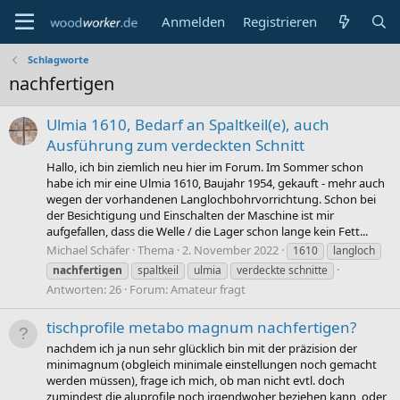
Anmelden
Registrieren
Schlagworte
nachfertigen
Ulmia 1610, Bedarf an Spaltkeil(e), auch
Ausführung zum verdeckten Schnitt
Hallo, ich bin ziemlich neu hier im Forum. Im Sommer schon
habe ich mir eine Ulmia 1610, Baujahr 1954, gekauft - mehr auch
wegen der vorhandenen Langlochbohrvorrichtung. Schon bei
der Besichtigung und Einschalten der Maschine ist mir
aufgefallen, dass die Welle / die Lager schon lange kein Fett...
Michael Schäfer
Thema
2. November 2022
1610
langloch
nachfertigen
spaltkeil
ulmia
verdeckte schnitte
Antworten: 26
Forum:
Amateur fragt
tischprofile metabo magnum nachfertigen?
nachdem ich ja nun sehr glücklich bin mit der präzision der
minimagnum (obgleich minimale einstellungen noch gemacht
werden müssen), frage ich mich, ob man nicht evtl. doch
zumindest die aluprofile noch irgendwoher beziehen kann, oder