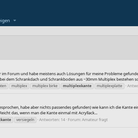
eigen
r im Forum und habe meistens auch Lösungen für meine Probleme gefunden.
ei dem Schrankdach und Schrankboden aus ~30mm Multiplex bestehen soll
Antwo
nten
multiplex
multiplex birke
multiplexkante
multiplexplatte
besprochen, habe aber nichts passendes gefunden) wie kann ich die Kante ein
: Reicht das, wenn man die Kante einmal mit Acryllack...
Antworten: 14
Forum:
Amateur fragt
xkante
versiegeln