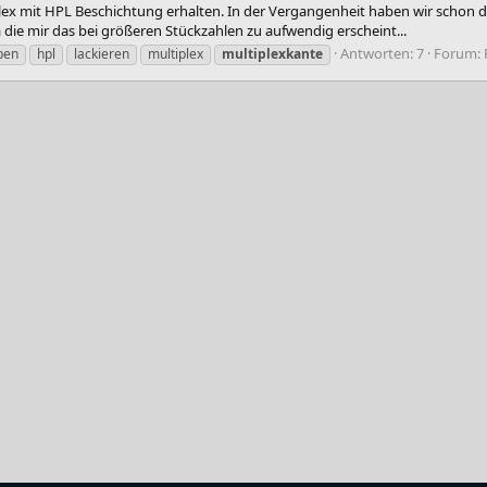
lex mit HPL Beschichtung erhalten. In der Vergangenheit haben wir schon de
 die mir das bei größeren Stückzahlen zu aufwendig erscheint...
Antworten: 7
Forum:
ben
hpl
lackieren
multiplex
multiplexkante