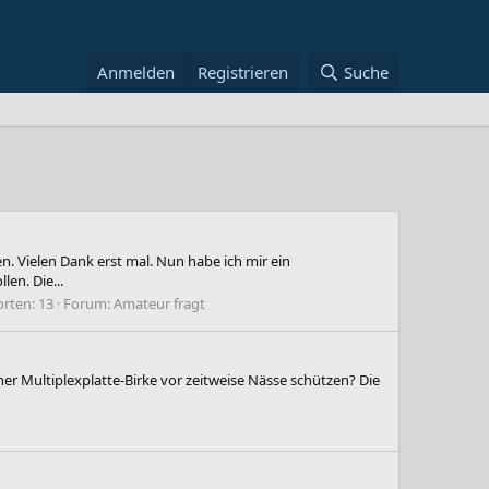
Anmelden
Registrieren
Suche
 Vielen Dank erst mal. Nun habe ich mir ein
en. Die...
rten: 13
Forum:
Amateur fragt
er Multiplexplatte-Birke vor zeitweise Nässe schützen? Die