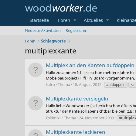
Startseite
Foren
Aktuelles
Kleinanz
Neueste Aktivitäten
Registrieren
Foren
Schlagworte
multiplexkante
Multiplex an den Kanten aufdoppeln
Hallo zusammen Ich lese schon mehrere Jahre hie
Möbelbauprojekt (Hifi+TV Board) vorgenommen, b
tofro
Thema
18. August 2012
aufdoppeln
ka
Multiplexkante versiegeln
Hallo liebe Woodworker, (sicherlich schon öfters 
Struktur der Kante soll aber sichtbar bleiben. z.B.
Eskimo1
Thema
24. November 2009
multiple
Multiplexkante lackieren