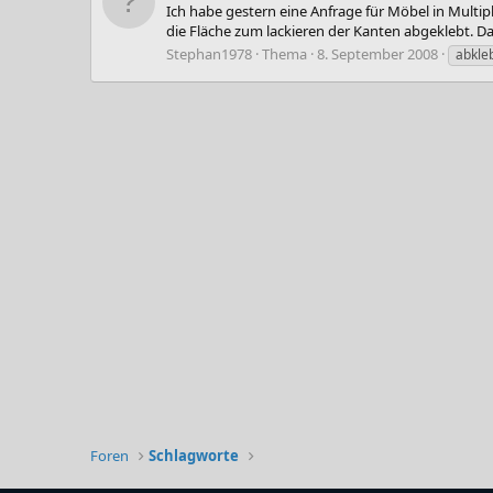
Ich habe gestern eine Anfrage für Möbel in Multip
die Fläche zum lackieren der Kanten abgeklebt. Da
Stephan1978
Thema
8. September 2008
abkle
Foren
Schlagworte