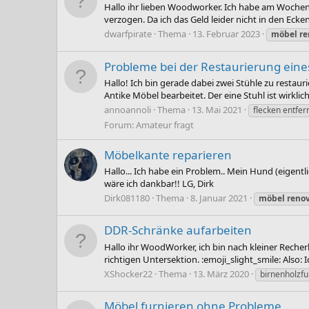
Hallo ihr lieben Woodworker. Ich habe am Wochene
verzogen. Da ich das Geld leider nicht in den Ecke
dwarfpirate
Thema
13. Februar 2023
möbel
re
Probleme bei der Restaurierung eine
Hallo! Ich bin gerade dabei zwei Stühle zu resta
Antike Möbel bearbeitet. Der eine Stuhl ist wirklich
annoannoli
Thema
13. Mai 2021
flecken entfer
Forum:
Amateur fragt
Möbelkante reparieren
Hallo... Ich habe ein Problem.. Mein Hund (eigen
wäre ich dankbar!! LG, Dirk
Dirk081180
Thema
8. Januar 2021
möbel
reno
DDR-Schränke aufarbeiten
Hallo ihr WoodWorker, ich bin nach kleiner Reche
richtigen Untersektion. :emoji_slight_smile: Also: 
XShocker22
Thema
13. März 2020
birnenholzfu
Möbel furnieren ohne Probleme