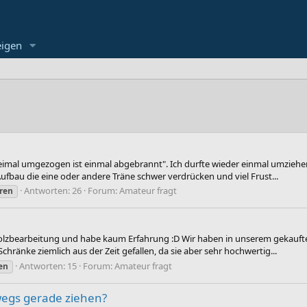
eigen
eimal umgezogen ist einmal abgebrannt". Ich durfte wieder einmal umziehen
fbau die eine oder andere Träne schwer verdrücken und viel Frust...
Antworten: 26
Forum:
Amateur fragt
ren
Holzbearbeitung und habe kaum Erfahrung :D Wir haben in unserem gekaufte
chränke ziemlich aus der Zeit gefallen, da sie aber sehr hochwertig...
Antworten: 15
Forum:
Amateur fragt
en
egs gerade ziehen?