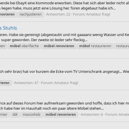
nde bei EbayK eine Kommode erworben. Diese hat sich aber leider nicht als
n liegen habe, muss jetzt eine Lösung her. Türen abgebaut habe ich...
Antworten: 22
Forum:
Amateur fragt
novieren
nachjustieren
s Stuhls
urieren. Habe sie gereinigt (abgestaubt und mit gaaaanz wenig Wasser und K
 super geworden. Der zweite ist leider sehr fleckig...
nen
möbel
oberfläche
möbel
renovieren
möbel
restaurieren
restaur
tlich sehr brav) hat vor kurzem die Ecke vom TV Unterschrank angenagt... W
Antworten: 47
Forum:
Amateur fragt
vieren
rhce auf dieses Forum hier aufmerksam geworden und hoffe, dass ich hier mi
Ich habe hier im Haushalt noch ein paar ältere Möbel stehen...
Antworten: 6
Forum:
Amate
rnier
ddr
massivholz
möbel
renovieren