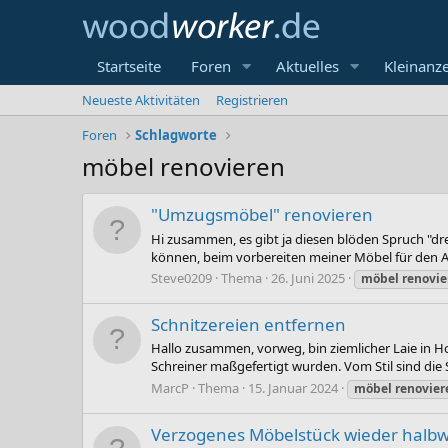
Startseite
Foren
Aktuelles
Kleinanz
Neueste Aktivitäten
Registrieren
Foren
Schlagworte
möbel renovieren
"Umzugsmöbel" renovieren
Hi zusammen, es gibt ja diesen blöden Spruch "dr
können, beim vorbereiten meiner Möbel für den Au
Steve0209
Thema
26. Juni 2025
möbel
renovie
Schnitzereien entfernen
Hallo zusammen, vorweg, bin ziemlicher Laie in 
Schreiner maßgefertigt wurden. Vom Stil sind die S
MarcP
Thema
15. Januar 2024
möbel
renovier
Verzogenes Möbelstück wieder halbw