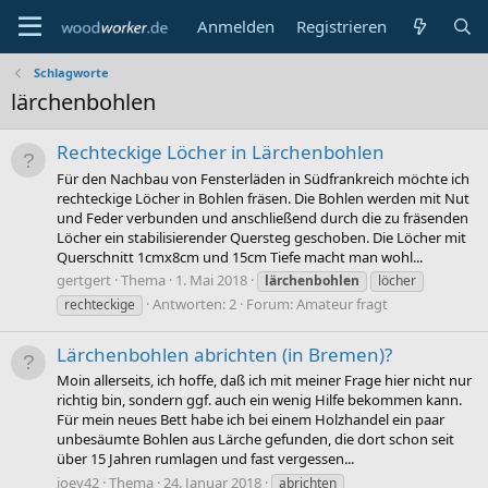
Anmelden
Registrieren
Schlagworte
lärchenbohlen
Rechteckige Löcher in Lärchenbohlen
Für den Nachbau von Fensterläden in Südfrankreich möchte ich
rechteckige Löcher in Bohlen fräsen. Die Bohlen werden mit Nut
und Feder verbunden und anschließend durch die zu fräsenden
Löcher ein stabilisierender Quersteg geschoben. Die Löcher mit
Querschnitt 1cmx8cm und 15cm Tiefe macht man wohl...
gertgert
Thema
1. Mai 2018
lärchenbohlen
löcher
Antworten: 2
Forum:
Amateur fragt
rechteckige
Lärchenbohlen abrichten (in Bremen)?
Moin allerseits, ich hoffe, daß ich mit meiner Frage hier nicht nur
richtig bin, sondern ggf. auch ein wenig Hilfe bekommen kann.
Für mein neues Bett habe ich bei einem Holzhandel ein paar
unbesäumte Bohlen aus Lärche gefunden, die dort schon seit
über 15 Jahren rumlagen und fast vergessen...
joey42
Thema
24. Januar 2018
abrichten