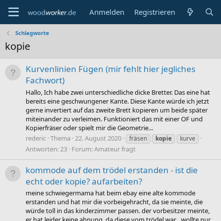
Anmelden
Registrieren
Schlagworte
kopie
Kurvenlinien Fügen (mir fehlt hier jegliches
Fachwort)
Hallo, Ich habe zwei unterschiedliche dicke Bretter. Das eine hat
bereits eine geschwungener Kante. Diese Kante würde ich jetzt
gerne invertiert auf das zweite Brett kopieren um beide später
miteinander zu verleimen. Funktioniert das mit einer OF und
Kopierfräser oder spielt mir die Geometrie...
rederic
Thema
22. August 2020
fräsen
kopie
kurve
Antworten: 23
Forum:
Amateur fragt
kommode auf dem trödel erstanden - ist die
echt oder kopie? aufarbeiten?
meine schwiegermama hat beim ebay eine alte kommode
erstanden und hat mir die vorbeigehracht, da sie meinte, die
würde toll in das kinderzimmer passen. der vorbesitzer meinte,
er hat leider keine ahnung, da diese vom trödel war....wollte nur