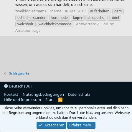
wissen, um was es sich handelt, ob sich eine...
zweikiddiesmama
Thema
30. Mai 2010
aufarbeiten
dem
echt
erstanden
kommode
kopie
stilepoche
trödel
Antworten: 2
Forum:
weichholz
weichholzkommode
Amateur fragt
Schlagworte
Deutsch [Du]
Kontakt
Nutzungsbedingungen
Datenschutz
Hilfe und Impressum
Start
R
S
Diese Seite verwendet Cookies, um Inhalte zu personalisieren und dich nach
S
der Registrierung angemeldet zu halten. Durch die Nutzung unserer Webseite
erklärst du dich damit einverstanden.
Akzeptieren
Erfahre mehr…