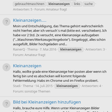
gebrauchtmaschinen
kleinanzeigen
links
suche
Antworten: 5
Forum:
Amateur fragt
Kleinanzeigen....
Moin und Entschuldigung, das Thema gehört wahrscheinlich
nicht hierher, aber ich versuch`s mal (bitte evt. verschieben). Ich
habe vor 2 Std. 2x versucht, eine Kleinanzeige aufzugeben
("...Maschinen/Werkzeuge/Angebote"). Eingeloggt, alles schön
ausgefüllt, Bilder hochgeladen und...
RainerQ
Thema
7. Mai 2016
Antworten: 3
kleinanzeigen
Forum:
Amateur fragt
Kleinanzeigen
Hallo, wollte grade eine Kleinanzeige hier posten aber wenn ich
fertig bin und es abschicken will kommt folgende
Fehlermeldung: Habs im Chrome und im Firefox probiert.
Stadi
Thema
14. Juli 2015
Antworten: 4
kleinanzeigen
Forum:
sonstige Themen
Bild bei Kleinanzeigen hinzufügen
Hallo, brauche eure Hilfe. Wenn unter Kleinanzeigen Bilder