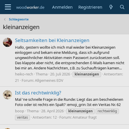
Anmelden
Registrieren
Schlagworte
kleinanzeigen
Seltsamkeiten bei Kleinanzeigen
Hallo, gestern wollte ich mich mal wieder bei Kleinanzeigen
einloggen und bekam eine Meldung, dass ich aufgrund
ungewöhnlicher Aktivitäten mein Passwort zurücksetzen soll.
Das klappte aber nicht, die entsprechenden E-Mails kamen nicht
bei mir an. Andere Nachrichten, z.B. zu Suchaufträgen kamen...
heiko-rech
Thema
20. Juli 2026
Antworten:
kleinanzeigen
21
Forum:
Allgemeines EDV
Ist das rechtwinklig?
Mal 'ne schnelle Frage in die Runde: Liegt das am bescheidenen
Foto oder ist rechts ein Spalt? :emoji_grin: Ist ein Veritas Nr. 62
boop
Thema
28. April 2026
kleinanzeigen
rechtwinklig
Antworten: 12
Forum:
Amateur fragt
veritas