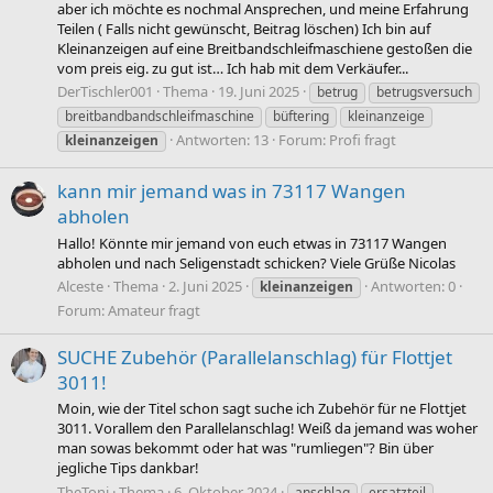
aber ich möchte es nochmal Ansprechen, und meine Erfahrung
Teilen ( Falls nicht gewünscht, Beitrag löschen) Ich bin auf
Kleinanzeigen auf eine Breitbandschleifmaschiene gestoßen die
vom preis eig. zu gut ist… Ich hab mit dem Verkäufer...
DerTischler001
Thema
19. Juni 2025
betrug
betrugsversuch
breitbandbandschleifmaschine
büftering
kleinanzeige
Antworten: 13
Forum:
Profi fragt
kleinanzeigen
kann mir jemand was in 73117 Wangen
abholen
Hallo! Könnte mir jemand von euch etwas in 73117 Wangen
abholen und nach Seligenstadt schicken? Viele Grüße Nicolas
Alceste
Thema
2. Juni 2025
Antworten: 0
kleinanzeigen
Forum:
Amateur fragt
SUCHE Zubehör (Parallelanschlag) für Flottjet
3011!
Moin, wie der Titel schon sagt suche ich Zubehör für ne Flottjet
3011. Vorallem den Parallelanschlag! Weiß da jemand was woher
man sowas bekommt oder hat was "rumliegen"? Bin über
jegliche Tips dankbar!
TheToni
Thema
6. Oktober 2024
anschlag
ersatzteil