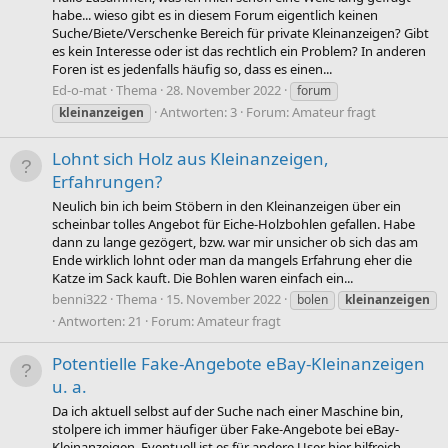
habe... wieso gibt es in diesem Forum eigentlich keinen
Suche/Biete/Verschenke Bereich für private Kleinanzeigen? Gibt
es kein Interesse oder ist das rechtlich ein Problem? In anderen
Foren ist es jedenfalls häufig so, dass es einen...
Ed-o-mat
Thema
28. November 2022
forum
Antworten: 3
Forum:
Amateur fragt
kleinanzeigen
Lohnt sich Holz aus Kleinanzeigen,
Erfahrungen?
Neulich bin ich beim Stöbern in den Kleinanzeigen über ein
scheinbar tolles Angebot für Eiche-Holzbohlen gefallen. Habe
dann zu lange gezögert, bzw. war mir unsicher ob sich das am
Ende wirklich lohnt oder man da mangels Erfahrung eher die
Katze im Sack kauft. Die Bohlen waren einfach ein...
benni322
Thema
15. November 2022
bolen
kleinanzeigen
Antworten: 21
Forum:
Amateur fragt
Potentielle Fake-Angebote eBay-Kleinanzeigen
u. a.
Da ich aktuell selbst auf der Suche nach einer Maschine bin,
stolpere ich immer häufiger über Fake-Angebote bei eBay-
Kleinanzeigen. Eventuell ist es für andere User hier hilfreich,