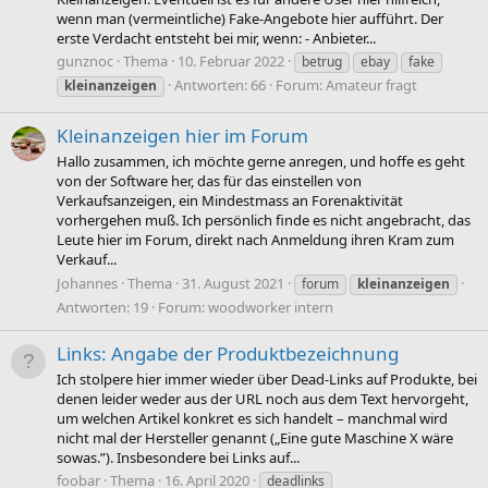
wenn man (vermeintliche) Fake-Angebote hier aufführt. Der
erste Verdacht entsteht bei mir, wenn: - Anbieter...
gunznoc
Thema
10. Februar 2022
betrug
ebay
fake
Antworten: 66
Forum:
Amateur fragt
kleinanzeigen
Kleinanzeigen hier im Forum
Hallo zusammen, ich möchte gerne anregen, und hoffe es geht
von der Software her, das für das einstellen von
Verkaufsanzeigen, ein Mindestmass an Forenaktivität
vorhergehen muß. Ich persönlich finde es nicht angebracht, das
Leute hier im Forum, direkt nach Anmeldung ihren Kram zum
Verkauf...
Johannes
Thema
31. August 2021
forum
kleinanzeigen
Antworten: 19
Forum:
woodworker intern
Links: Angabe der Produktbezeichnung
Ich stolpere hier immer wieder über Dead-Links auf Produkte, bei
denen leider weder aus der URL noch aus dem Text hervorgeht,
um welchen Artikel konkret es sich handelt – manchmal wird
nicht mal der Hersteller genannt („Eine gute Maschine X wäre
sowas.”). Insbesondere bei Links auf...
foobar
Thema
16. April 2020
deadlinks