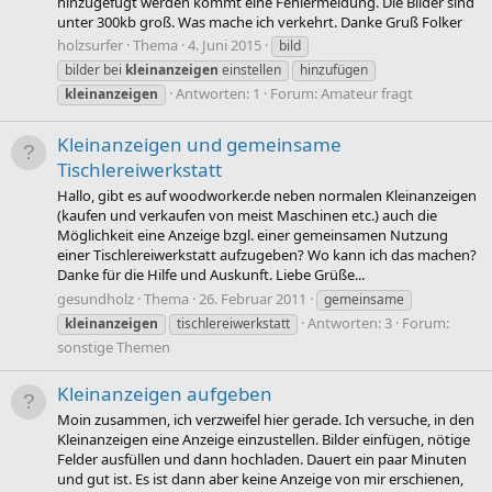
hinzugefügt werden kommt eine Fehlermeldung. Die Bilder sind
unter 300kb groß. Was mache ich verkehrt. Danke Gruß Folker
holzsurfer
Thema
4. Juni 2015
bild
bilder bei
kleinanzeigen
einstellen
hinzufügen
Antworten: 1
Forum:
Amateur fragt
kleinanzeigen
Kleinanzeigen und gemeinsame
Tischlereiwerkstatt
Hallo, gibt es auf woodworker.de neben normalen Kleinanzeigen
(kaufen und verkaufen von meist Maschinen etc.) auch die
Möglichkeit eine Anzeige bzgl. einer gemeinsamen Nutzung
einer Tischlereiwerkstatt aufzugeben? Wo kann ich das machen?
Danke für die Hilfe und Auskunft. Liebe Grüße...
gesundholz
Thema
26. Februar 2011
gemeinsame
Antworten: 3
Forum:
kleinanzeigen
tischlereiwerkstatt
sonstige Themen
Kleinanzeigen aufgeben
Moin zusammen, ich verzweifel hier gerade. Ich versuche, in den
Kleinanzeigen eine Anzeige einzustellen. Bilder einfügen, nötige
Felder ausfüllen und dann hochladen. Dauert ein paar Minuten
und gut ist. Es ist dann aber keine Anzeige von mir erschienen,