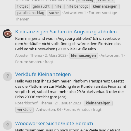
flottjet
gebraucht
hilfe
hilfe benötigt
kleinanzeigen
Antworten: 1
Forum:
sonstige
parallelanschlag
suche
Themen
Kleinanzeigen Sachen in Augsburg abholen
Kann mir jemand was in Augsburg abholen? Ich ich vertraue
dem Verkäufer nicht vollständig ich würde dem Floristen das
Geld vorab überweisen (200 € Viele Grüße Nico
Alceste
Thema
2. März 2023
Antworten: 1
kleinanzeigen
Forum:
Amateur fragt
Verkäufe Kleinanzeigen
Hallo was sagt ihr zu dem neuen Platform Transparenz Gesetzt
das die Platformen zur Meldung ihrer Kunden an das Finanzamt
verpflichtet, sobald man mehr also 29 Artikel verkauft oder der
Erlös 2000€ erreicht (pro Jahr).
Roterbischof
Thema
21. Januar 2023
kleinanzeigen
Antworten: 34
Forum:
Amateur fragt
verkäufe
Woodworker Suche/Biete Bereich
Hallo zusammen, was ich mich schon eine Weile lang gefragt