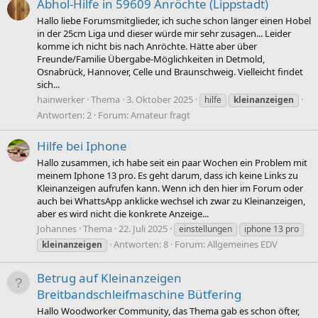
Abhol-Hilfe in 59609 Anröchte (Lippstadt)
Hallo liebe Forumsmitglieder, ich suche schon länger einen Hobel
in der 25cm Liga und dieser würde mir sehr zusagen... Leider
komme ich nicht bis nach Anröchte. Hätte aber über
Freunde/Familie Übergabe-Möglichkeiten in Detmold,
Osnabrück, Hannover, Celle und Braunschweig. Vielleicht findet
sich...
hainwerker
Thema
3. Oktober 2025
hilfe
kleinanzeigen
Antworten: 2
Forum:
Amateur fragt
Hilfe bei Iphone
Hallo zusammen, ich habe seit ein paar Wochen ein Problem mit
meinem Iphone 13 pro. Es geht darum, dass ich keine Links zu
Kleinanzeigen aufrufen kann. Wenn ich den hier im Forum oder
auch bei WhattsApp anklicke wechsel ich zwar zu Kleinanzeigen,
aber es wird nicht die konkrete Anzeige...
Johannes
Thema
22. Juli 2025
einstellungen
iphone 13 pro
Antworten: 8
Forum:
Allgemeines EDV
kleinanzeigen
Betrug auf Kleinanzeigen
Breitbandschleifmaschine Bütfering
Hallo Woodworker Community, das Thema gab es schon öfter,