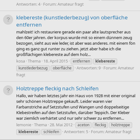
Antworten: 4
Forum:
Amateur fragt
klebereste (kunstlederbezug) von oberfläche
entfernen
mahlzeit! ich restauriere gerade ein paar alte lautsprecher aus
den 60er jahren. der korpus wurde mit so einem dünnem zeug
bezogen, sieht aus wie leder, ist aber was anderes. mit einem fön
ging es ganz gut runter zu ziehen. jetzt aber habe ich die
großflächigen klebereste auf dem holz...
kosa
Thema
18. April 2015
entfernen
klebereste
Antworten: 9
Forum:
Amateur
kunstlederbezug
oberfläche
fragt
Holztreppe fleckig nach Schleifen
Hallo, wir haben letztes Jahr ein Haus von 1928 mit einer original
sehr schönen Holztreppe gekauft. Leider waren vier
Farbanstriche auf Setzstufen und Wangen und doppelseitige
Klebestreifen auf den Setzstufen, darüber Teppich. Der Kleber
war ziemlich verhärtet und nur sehr schwer zu entfernen...
lemonie
Thema
28. Mai 2012
aceton
fleckig
holztreppe
Antworten: 5
Forum:
Amateur fragt
klebereste
schleifen