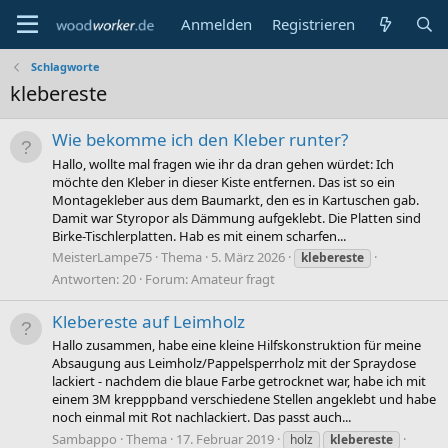
Anmelden
Registrieren
Schlagworte
klebereste
Wie bekomme ich den Kleber runter?
Hallo, wollte mal fragen wie ihr da dran gehen würdet: Ich
möchte den Kleber in dieser Kiste entfernen. Das ist so ein
Montagekleber aus dem Baumarkt, den es in Kartuschen gab.
Damit war Styropor als Dämmung aufgeklebt. Die Platten sind
Birke-Tischlerplatten. Hab es mit einem scharfen...
MeisterLampe75
Thema
5. März 2026
klebereste
Antworten: 20
Forum:
Amateur fragt
Klebereste auf Leimholz
Hallo zusammen, habe eine kleine Hilfskonstruktion für meine
Absaugung aus Leimholz/Pappelsperrholz mit der Spraydose
lackiert - nachdem die blaue Farbe getrocknet war, habe ich mit
einem 3M krepppband verschiedene Stellen angeklebt und habe
noch einmal mit Rot nachlackiert. Das passt auch...
Sambappo
Thema
17. Februar 2019
holz
klebereste