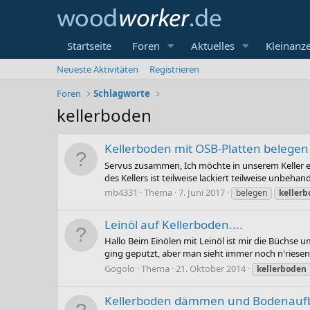
Startseite
Foren
Aktuelles
Kleinanz
Neueste Aktivitäten
Registrieren
Foren
Schlagworte
kellerboden
Kellerboden mit OSB-Platten belegen
Servus zusammen, Ich möchte in unserem Keller 
des Kellers ist teilweise lackiert teilweise unbeha
mb4331
Thema
7. Juni 2017
belegen
keller
Leinöl auf Kellerboden....
Hallo Beim Einölen mit Leinöl ist mir die Büchse u
ging geputzt, aber man sieht immer noch n'riesen 
Gogolo
Thema
21. Oktober 2014
kellerboden
Kellerboden dämmen und Bodenauf