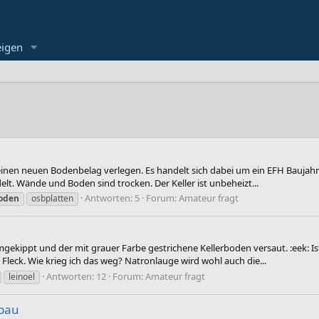
eigen
einen neuen Bodenbelag verlegen. Es handelt sich dabei um ein EFH Bauja
ndelt. Wände und Boden sind trocken. Der Keller ist unbeheizt...
Antworten: 5
Forum:
Amateur fragt
boden
osbplatten
mgekippt und der mit grauer Farbe gestrichene Kellerboden versaut. :eek: Ist
Fleck. Wie krieg ich das weg? Natronlauge wird wohl auch die...
Antworten: 12
Forum:
Amateur fragt
leinoel
bau