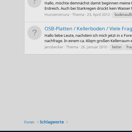
Hallo, möchte demnächst damit beginnen meine Kel
Erdreich. Auch bei Starkregen drückt kein Wass
Hunzenstrunz
Thema
23. April 2012
bodenauf
OSB-Platten / Kellerboden / Viele Frag
Hallo liebe Leute, nachdem ich mich jetzt in x Fo
nachfrage. In einem ca. 60qm großen Kellerraum ei
jensbecker
Thema
26. Januar 2010
beton
fra
Foren
Schlagworte