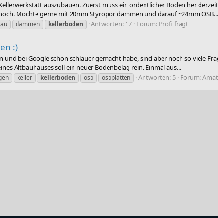
lerwerkstatt auszubauen. Zuerst muss ein ordentlicher Boden her derzeit i
er hoch. Möchte gerne mit 20mm Styropor dämmen und darauf ~24mm OSB...
Antworten: 17
Forum:
Profi fragt
bau
dämmen
kellerboden
en :)
ren und bei Google schon schlauer gemacht habe, sind aber noch so viele Fra
nes Altbauhauses soll ein neuer Bodenbelag rein. Einmal aus...
Antworten: 5
Forum:
Amat
gen
keller
kellerboden
osb
osbplatten