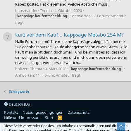
Kapex kostet. Hat die jemand, welche Abstriche muss...
hausmaddin
Thema
4. Oktober 2020
Antworten: 3
Forum:
Amateur
kappsäge
kaufentscheidung
fragt
kurz vor dem Kauf... Kappsäge Metabo 254 M?
Hallo Forum ich möchte mir eine Kappsäge zulegen. Ich bin nur
"Gelegenheitsnutzer", kaufe aber gerne schon etwas Gutes. Billig
kauft man ja oft dann doch 2mal... und bei mir ist es so, dass ich
ein wenig perfektionistisch bin und mich dann doch nerve, wenn
etwas nicht gut wird, gerade weil ich...
holtzer
Thema
3. März 2020
kappsäge
kaufentscheidung
Antworten: 11
Forum:
Amateur fragt
Schlagworte
Deutsch [Du]
Kontakt
Nutzungsbedingungen
Datenschutz
Hilfe und Impressum
Start
R
S
Diese Seite verwendet Cookies, um Inhalte zu personalisieren und dich nach
Obe
S
der Registrierung angemeldet zu halten. Durch die Nutzung unserer Webseite