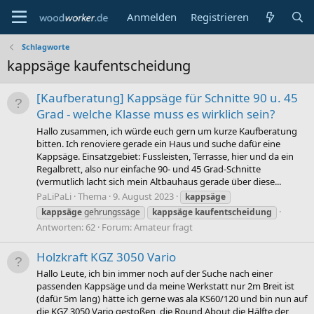
Anmelden
Registrieren
Schlagworte
kappsäge kaufentscheidung
[Kaufberatung] Kappsäge für Schnitte 90 u. 45
Grad - welche Klasse muss es wirklich sein?
Hallo zusammen, ich würde euch gern um kurze Kaufberatung
bitten. Ich renoviere gerade ein Haus und suche dafür eine
Kappsäge. Einsatzgebiet: Fussleisten, Terrasse, hier und da ein
Regalbrett, also nur einfache 90- und 45 Grad-Schnitte
(vermutlich lacht sich mein Altbauhaus gerade über diese...
PaLiPaLi
Thema
9. August 2023
kappsäge
kappsäge
gehrungssäge
kappsäge
kaufentscheidung
Antworten: 62
Forum:
Amateur fragt
Holzkraft KGZ 3050 Vario
Hallo Leute, ich bin immer noch auf der Suche nach einer
passenden Kappsäge und da meine Werkstatt nur 2m Breit ist
(dafür 5m lang) hätte ich gerne was ala KS60/120 und bin nun auf
die KGZ 3050 Vario gestoßen, die Round About die Hälfte der