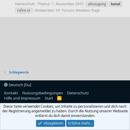
heinzschuh
Thema
1. November 2015
absaugung
kanal
Antworten: 14
Forum:
Amateur fragt
rohre or
Schlagworte
Deutsch [Du]
Kontakt
Nutzungsbedingungen
Datenschutz
Hilfe und Impressum
Start
R
S
Diese Seite verwendet Cookies, um Inhalte zu personalisieren und dich nach
S
der Registrierung angemeldet zu halten. Durch die Nutzung unserer Webseite
erklärst du dich damit einverstanden.
Akzeptieren
Erfahre mehr…