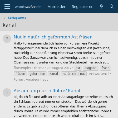
Anmelden
Registrieren
Schlagworte
kanal
Nut in natürlich geformten Ast fräsen
Hallo Forengemeinde, Ich habe vor kurzem ein Projekt
fertiggestellt, bei dem ich in einen verzweigten Ast (Rotbuche)
rückseitig zur Kabelführung eine etwa 5mm breite Nut gefräst
habe. Das Ganze war ziemlich aufwendig, da ich mit einer
Oberfräse nicht weiterkam und der Stechbeitel hier auch zu...
floetenpiet
Thema
28. August 2017
ast
astgabel
fräse
Antworten: 4
fräsen
geformten
kanal
natürlich
nut
Forum:
Amateur fragt
Absaugung durch Rohre/ Kanal
Hi, da ich fks und adh an einer Absauganlage betreibe, muss ich
dn Schlauch derzeit immer umstecken. Das würde ich gerne
ändern. Es gab ja schon des öfteren das Thema Absaugung
durch Rohre. Es wurde immer empfohlen antistatische Rohre zu
verwenden. Leider konnte ich weder lokal, noch im Netz...