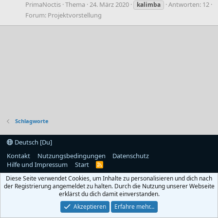
PrimaNoctis
Thema
24. März 2020
Antworten: 12
kalimba
Forum:
Projektvorstellung
Schlagworte
Deutsch [Du]
Kontakt
Nutzungsbedingungen
Datenschutz
Hilfe und Impressum
Start
R
S
Diese Seite verwendet Cookies, um Inhalte zu personalisieren und dich nach
S
der Registrierung angemeldet zu halten. Durch die Nutzung unserer Webseite
erklärst du dich damit einverstanden.
Akzeptieren
Erfahre mehr…