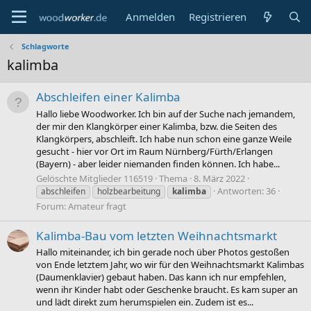
Anmelden
Registrieren
Schlagworte
kalimba
Abschleifen einer Kalimba
Hallo liebe Woodworker. Ich bin auf der Suche nach jemandem,
der mir den Klangkörper einer Kalimba, bzw. die Seiten des
Klangkörpers, abschleift. Ich habe nun schon eine ganze Weile
gesucht - hier vor Ort im Raum Nürnberg/Fürth/Erlangen
(Bayern) - aber leider niemanden finden können. Ich habe...
Gelöschte Mitglieder 116519
Thema
8. März 2022
Antworten: 36
abschleifen
holzbearbeitung
kalimba
Forum:
Amateur fragt
Kalimba-Bau vom letzten Weihnachtsmarkt
Hallo miteinander, ich bin gerade noch über Photos gestoßen
von Ende letztem Jahr, wo wir für den Weihnachtsmarkt Kalimbas
(Daumenklavier) gebaut haben. Das kann ich nur empfehlen,
wenn ihr Kinder habt oder Geschenke braucht. Es kam super an
und lädt direkt zum herumspielen ein. Zudem ist es...