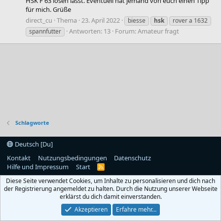
HSK F 63 lösen lässt. Eventuell hat jemand von euch einen Tipp
für mich. Grüße
direct_cu
Thema
23. April 2022
biesse
hsk
rover a 1632
Antworten: 13
Forum:
Amateur fragt
spannfutter
Schlagworte
Deutsch [Du]
Kontakt
Nutzungsbedingungen
Datenschutz
Hilfe und Impressum
Start
R
S
Diese Seite verwendet Cookies, um Inhalte zu personalisieren und dich nach
S
der Registrierung angemeldet zu halten. Durch die Nutzung unserer Webseite
erklärst du dich damit einverstanden.
Akzeptieren
Erfahre mehr…