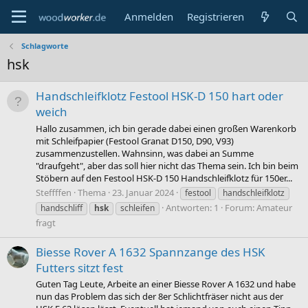
Anmelden
Registrieren
Schlagworte
hsk
Handschleifklotz Festool HSK-D 150 hart oder
weich
Hallo zusammen, ich bin gerade dabei einen großen Warenkorb
mit Schleifpapier (Festool Granat D150, D90, V93)
zusammenzustellen. Wahnsinn, was dabei an Summe
"draufgeht", aber das soll hier nicht das Thema sein. Ich bin beim
Stöbern auf den Festool HSK-D 150 Handschleifklotz für 150er...
Steffffen
Thema
23. Januar 2024
festool
handschleifklotz
Antworten: 1
Forum:
Amateur
handschliff
hsk
schleifen
fragt
Biesse Rover A 1632 Spannzange des HSK
Futters sitzt fest
Guten Tag Leute, Arbeite an einer Biesse Rover A 1632 und habe
nun das Problem das sich der 8er Schlichtfräser nicht aus der