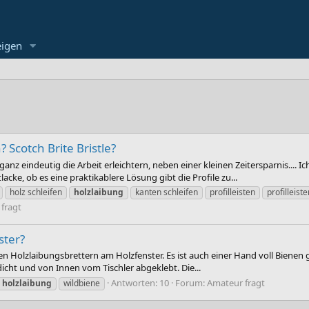
eigen
? Scotch Brite Bristle?
z eindeutig die Arbeit erleichtern, neben einer kleinen Zeitersparnis.... I
acke, ob es eine praktikablere Lösung gibt die Profile zu...
holz schleifen
holzlaibung
kanten schleifen
profilleisten
profilleist
fragt
ster?
nen Holzlaibungsbrettern am Holzfenster. Es ist auch einer Hand voll Bienen
dicht und von Innen vom Tischler abgeklebt. Die...
Antworten: 10
Forum:
Amateur fragt
holzlaibung
wildbiene