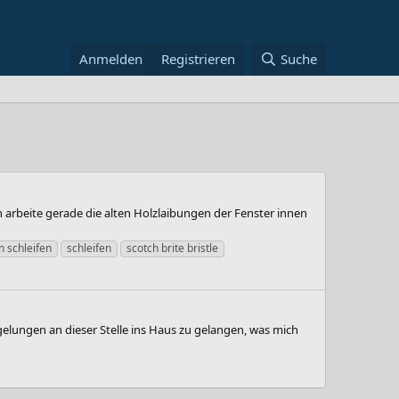
Anmelden
Registrieren
Suche
ch arbeite gerade die alten Holzlaibungen der Fenster innen
en schleifen
schleifen
scotch brite bristle
 gelungen an dieser Stelle ins Haus zu gelangen, was mich