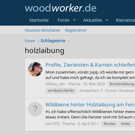
Startseite
Foren
Aktuelles
Kleinanz
Neueste Aktivitäten
Registrieren
Foren
Schlagworte
holzlaibung
Profile, Zierleisten & Kanten schleifen
Moin zusammen, vorab: Jupp, ich würde mir gern gan
auf und habe mich gefragt, da ich sie komplett entl
Altbau_Jen
Thema
16. Mai 2020
fensterlaibung
Antworten: 7
Forum:
Amateur 
vertikalschleifer
Wildbiene hinter Holzlaibung am Fen
Hi, ich habe offensichtlich Wildbienen hinter mei
etwas irritiert. Denn Die Fenster sind mit Schaum 
Jan1972
Thema
3. April 2011
fenster
hinter