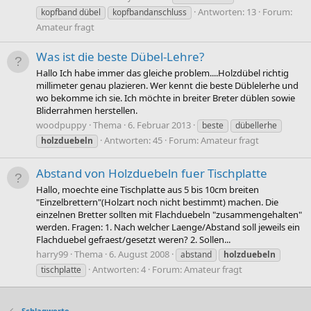
Antworten: 13
Forum:
kopfband dübel
kopfbandanschluss
Amateur fragt
Was ist die beste Dübel-Lehre?
Hallo Ich habe immer das gleiche problem....Holzdübel richtig
millimeter genau plazieren. Wer kennt die beste Düblelerhe und
wo bekomme ich sie. Ich möchte in breiter Breter düblen sowie
Bliderrahmen herstellen.
woodpuppy
Thema
6. Februar 2013
beste
dübellerhe
Antworten: 45
Forum:
Amateur fragt
holzduebeln
Abstand von Holzduebeln fuer Tischplatte
Hallo, moechte eine Tischplatte aus 5 bis 10cm breiten
"Einzelbrettern"(Holzart noch nicht bestimmt) machen. Die
einzelnen Bretter sollten mit Flachduebeln "zusammengehalten"
werden. Fragen: 1. Nach welcher Laenge/Abstand soll jeweils ein
Flachduebel gefraest/gesetzt weren? 2. Sollen...
harry99
Thema
6. August 2008
abstand
holzduebeln
Antworten: 4
Forum:
Amateur fragt
tischplatte
Schlagworte