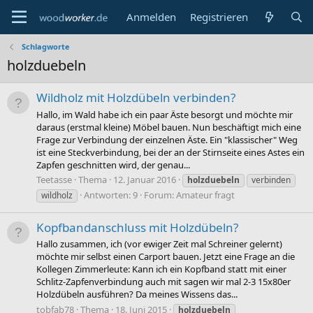
Anmelden
Registrieren
Schlagworte
holzduebeln
Wildholz mit Holzdübeln verbinden?
Hallo, im Wald habe ich ein paar Äste besorgt und möchte mir
daraus (erstmal kleine) Möbel bauen. Nun beschäftigt mich eine
Frage zur Verbindung der einzelnen Äste. Ein "klassischer" Weg
ist eine Steckverbindung, bei der an der Stirnseite eines Astes ein
Zapfen geschnitten wird, der genau...
Teetasse
Thema
12. Januar 2016
holzduebeln
verbinden
Antworten: 9
Forum:
Amateur fragt
wildholz
Kopfbandanschluss mit Holzdübeln?
Hallo zusammen, ich (vor ewiger Zeit mal Schreiner gelernt)
möchte mir selbst einen Carport bauen. Jetzt eine Frage an die
Kollegen Zimmerleute: Kann ich ein Kopfband statt mit einer
Schlitz-Zapfenverbindung auch mit sagen wir mal 2-3 15x80er
Holzdübeln ausführen? Da meines Wissens das...
tobfab78
Thema
18. Juni 2015
holzduebeln