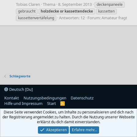
Tobias Claren
Thema
8. September 2013
deckenpaneele
gebraucht
holzdecke
or
kassettendecke
kassetten
Antworten: 12
Forum:
Amateur fragt
kassettenvertäfelung
Schlagworte
Deutsch [Du]
Kontakt
Nutzungsbedingungen
Datenschutz
Hilfe und Impressum
Start
R
S
Diese Seite verwendet Cookies, um Inhalte zu personalisieren und dich nach
S
der Registrierung angemeldet zu halten. Durch die Nutzung unserer Webseite
erklärst du dich damit einverstanden.
Akzeptieren
Erfahre mehr…