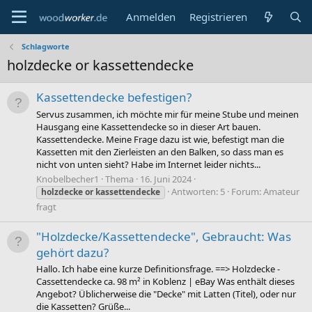
Anmelden
Registrieren
Schlagworte
holzdecke or kassettendecke
Kassettendecke befestigen?
Servus zusammen, ich möchte mir für meine Stube und meinen
Hausgang eine Kassettendecke so in dieser Art bauen.
Kassettendecke. Meine Frage dazu ist wie, befestigt man die
Kassetten mit den Zierleisten an den Balken, so dass man es
nicht von unten sieht? Habe im Internet leider nichts...
Knobelbecher1
Thema
16. Juni 2024
Antworten: 5
Forum:
Amateur
holzdecke
or
kassettendecke
fragt
"Holzdecke/Kassettendecke", Gebraucht: Was
gehört dazu?
Hallo. Ich habe eine kurze Definitionsfrage. ==> Holzdecke -
Cassettendecke ca. 98 m² in Koblenz | eBay Was enthält dieses
Angebot? Üblicherweise die "Decke" mit Latten (Titel), oder nur
die Kassetten? Grüße...