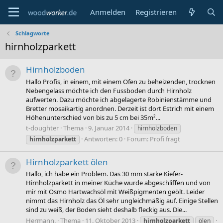
Anmelden
Registrieren
Schlagworte
hirnholzparkett
Hirnholzboden
Hallo Profis, in einem, mit einem Ofen zu beheizenden, trocknen
Nebengelass möchte ich den Fussboden durch Hirnholz
aufwerten. Dazu möchte ich abgelagerte Robinienstämme und
Bretter mosaikartig anordnen. Derzeit ist dort Estrich mit einem
Höhenunterschied von bis zu 5 cm bei 35m²...
t-doughter
Thema
9. Januar 2014
hirnholzboden
Antworten: 0
Forum:
Profi fragt
hirnholzparkett
Hirnholzparkett ölen
Hallo, ich habe ein Problem. Das 30 mm starke Kiefer-
Hirnholzparkett in meiner Küche wurde abgeschliffen und von
mir mit Osmo Hartwachsöl mit Weißpigmenten geölt. Leider
nimmt das Hirnholz das Öl sehr ungleichmäßig auf. Einige Stellen
sind zu weiß, der Boden sieht deshalb fleckig aus. Die...
Hermann.
Thema
11. Oktober 2013
hirnholzparkett
ölen