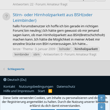
Antworten: 22
Forum:
Amateur fragt
Stirn- oder Hirnholzparkett aus BSH(oder
Leimbinder)
hallo Forumsbenutzer ich hoffe ich bin gerade im richtigen
Forum( bin neuling ) Ich hätte gern gewusst ob mir jemand
sagen kann, ob man Hirnholzparkett aus BSH(Brettschichtholt)
machen kann. Ich hätte die Möglichkeit in meiner Arbeit mir
einzelne Stücke von BSH runterzusägen. Ich hätte...
lenze
Thema
3. Januar 2009
bshoder
hirnholzparkett
Antworten: 0
Forum:
Amateur fragt
leimbinder
stirn
Schlagworte
Deutsch [Du]
Kontakt
Nutzungsbedingungen
Datenschutz
Hilfe und Impressum
Start
R
S
Diese Seite verwendet Cookies, um Inhalte zu personalisieren und dich nach
Obe
S
der Registrierung angemeldet zu halten. Durch die Nutzung unserer Webseite
erklärst du dich damit einverstanden.
Unt