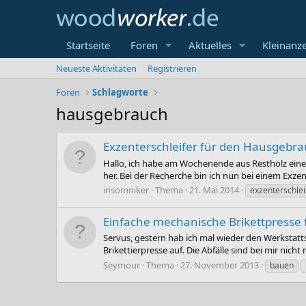
Startseite
Foren
Aktuelles
Kleinanz
Neueste Aktivitäten
Registrieren
Foren
Schlagworte
hausgebrauch
Exzenterschleifer für den Hausgebr
Hallo, ich habe am Wochenende aus Restholz eine
her. Bei der Recherche bin ich nun bei einem Exzent
insomniker
Thema
21. Mai 2014
exzenterschlei
Einfache mechanische Brikettpresse
Servus, gestern hab ich mal wieder den Werkstatt
Brikettierpresse auf. Die Abfälle sind bei mir nic
Seymour
Thema
27. November 2013
bauen