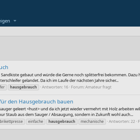
eigen
auch
 Sandkiste gebaut und würde die Gerne noch splitterfrei bekommen. Dazu 
erschleifer gelandet. Da ich im Laufe der nächsten Jahre sicher...
Antworten: 16
Forum:
Amateur fragt
fer
hausgebrauch
 für den Hausgebrauch bauen
sauger geleert <hust> und da ich jetzt wieder vermehrt mit Holz arbeiten 
ht nur Staub aus dem Sauger / Absaugung, sondern in Zukunft wohl auch...
Antworten: 22
brikettpresse
einfache
hausgebrauch
mechanische