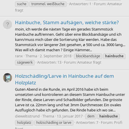
Antworten: 1
Forum:
Amateur
suche
trommel. weißbuche
fragt
Hainbuche, Stamm aufsägen, welche stärke?
moin, ich werde die näxten Tage ein gerades Stammstück
Hainbuche auftrennen. Geht über eine Blockbandsäge und ich
kann/muss mich über die Sortierung klar werden. Habe das
Stammstück vor längerer Zeit gesehen, ø 500 und ca. 3000 lang...
Was will ich damit machen ? Einige Hämmer...
ranx
Thema
2. September 2018
blockbandsäge
hainbuche
Antworten: 13
Forum:
Amateur fragt
sägewerk
Holzschädling/Larve in Hainbuche auf dem
Holzplatz
Guten Abend in die Runde, im April 2016 habe ich beim
umsetzten und kontrolieren an diesem Stamm Hainbuche unter
der Rinde, diese Larven und Schadbilder gefunden. Die grösste
Larve ist ca. 22mm lang und hat 3mm Durchmesser. Ein ovales
Ausflugloch habe ich gefunden. Die Rinde habe ich wo sie...
dieweltistrund
Thema
13. Januar 2017
dem
hainbuche
Antworten: 7
Forum:
Profi
holzplatz
holzschädling or larve
fragt