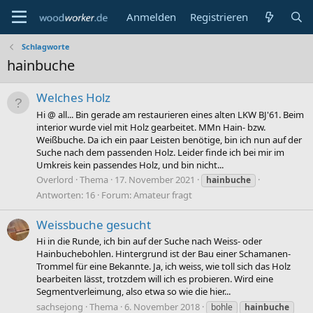
Anmelden
Registrieren
Schlagworte
hainbuche
Welches Holz
Hi @ all... Bin gerade am restaurieren eines alten LKW BJ'61. Beim
interior wurde viel mit Holz gearbeitet. MMn Hain- bzw.
Weißbuche. Da ich ein paar Leisten benötige, bin ich nun auf der
Suche nach dem passenden Holz. Leider finde ich bei mir im
Umkreis kein passendes Holz, und bin nicht...
Overlord
Thema
17. November 2021
hainbuche
Antworten: 16
Forum:
Amateur fragt
Weissbuche gesucht
Hi in die Runde, ich bin auf der Suche nach Weiss- oder
Hainbuchebohlen. Hintergrund ist der Bau einer Schamanen-
Trommel für eine Bekannte. Ja, ich weiss, wie toll sich das Holz
bearbeiten lässt, trotzdem will ich es probieren. Wird eine
Segmentverleimung, also etwa so wie die hier...
sachsejong
Thema
6. November 2018
bohle
hainbuche