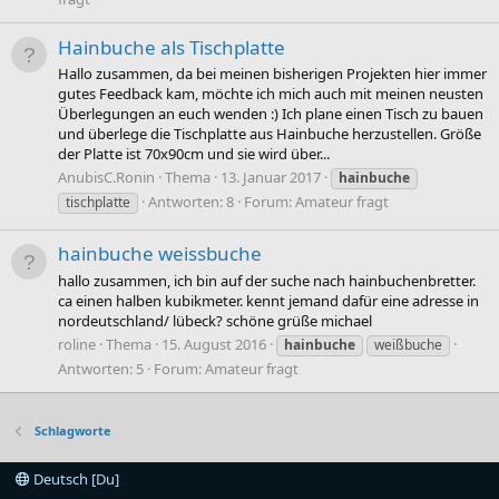
Hainbuche als Tischplatte
Hallo zusammen, da bei meinen bisherigen Projekten hier immer
gutes Feedback kam, möchte ich mich auch mit meinen neusten
Überlegungen an euch wenden :) Ich plane einen Tisch zu bauen
und überlege die Tischplatte aus Hainbuche herzustellen. Größe
der Platte ist 70x90cm und sie wird über...
AnubisC.Ronin
Thema
13. Januar 2017
hainbuche
Antworten: 8
Forum:
Amateur fragt
tischplatte
hainbuche weissbuche
hallo zusammen, ich bin auf der suche nach hainbuchenbretter.
ca einen halben kubikmeter. kennt jemand dafür eine adresse in
nordeutschland/ lübeck? schöne grüße michael
roline
Thema
15. August 2016
hainbuche
weißbuche
Antworten: 5
Forum:
Amateur fragt
Schlagworte
Deutsch [Du]