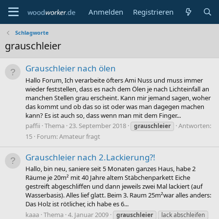
Anmelden
Registrieren
Schlagworte
grauschleier
Grauschleier nach ölen
Hallo Forum, Ich verarbeite öfters Ami Nuss und muss immer
wieder feststellen, dass es nach dem Ölen je nach Lichteinfall an
manchen Stellen grau erscheint. Kann mir jemand sagen, woher
das kommt und ob das so ist oder was man dagegen machen
kann? Es ist auch so, dass wenn man mit dem Finger...
paffii
Thema
23. September 2018
Antworten:
grauschleier
15
Forum:
Amateur fragt
Grauschleier nach 2.Lackierung?!
Hallo, bin neu, saniere seit 5 Monaten ganzes Haus, habe 2
Räume je 20m² mit 40 Jahre altem Stäbchenparkett Eiche
gestreift abgeschliffen und dann jeweils zwei Mal lackiert (auf
Wasserbasis). Alles lief glatt. Beim 3. Raum 25m²war alles anders:
Das Holz ist rötlicher, ich habe es 6...
kaaa
Thema
4. Januar 2009
grauschleier
lack abschleifen