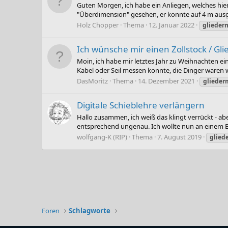
Guten Morgen, ich habe ein Anliegen, welches hier
"Überdimension" gesehen, er konnte auf 4 m ausg
Holz Chopper
Thema
12. Januar 2022
glieder
Ich wünsche mir einen Zollstock / G
Moin, ich habe mir letztes Jahr zu Weihnachten e
Kabel oder Seil messen konnte, die Dinger waren we
DasMoritz
Thema
14. Dezember 2021
glieder
Digitale Schieblehre verlängern
Hallo zusammen, ich weiß das klingt verrückt - a
entsprechend ungenau. Ich wollte nun an einem En
wolfgang-K (RIP)
Thema
7. August 2019
glied
Foren
Schlagworte