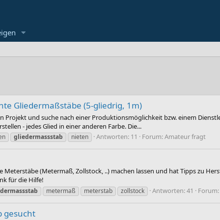
eigen
nte Gliedermaßstäbe (5-gliedrig, 1m)
n Projekt und suche nach einer Produktionsmöglichkeit bzw. einem Dienstlei
tellen - jedes Glied in einer anderen Farbe. Die...
Antworten: 11
Forum:
Amateur fragt
en
gliedermassstab
nieten
le Meterstäbe (Metermaß, Zollstock, ..) machen lassen und hat Tipps zu Hers
k für die Hilfe!
Antworten: 41
Forum
edermassstab
metermaß
meterstab
zollstock
b gesucht