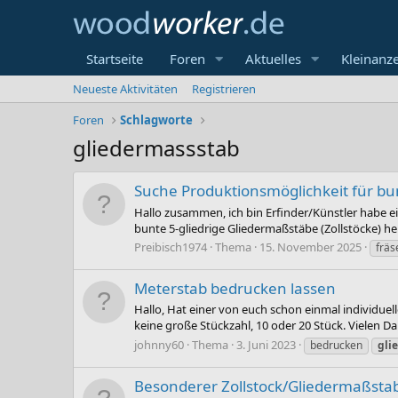
Startseite
Foren
Aktuelles
Kleinanz
Neueste Aktivitäten
Registrieren
Foren
Schlagworte
gliedermassstab
Suche Produktionsmöglichkeit für bu
Hallo zusammen, ich bin Erfinder/Künstler habe ei
bunte 5-gliedrige Gliedermaßstäbe (Zollstöcke) hers
Preibisch1974
Thema
15. November 2025
fräs
Meterstab bedrucken lassen
Hallo, Hat einer von euch schon einmal individuel
keine große Stückzahl, 10 oder 20 Stück. Vielen Dan
johnny60
Thema
3. Juni 2023
bedrucken
gli
Besonderer Zollstock/Gliedermaßsta