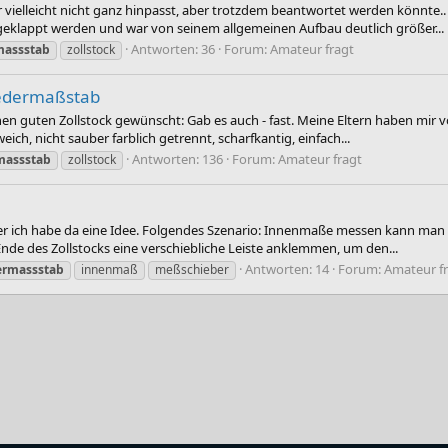
 vielleicht nicht ganz hinpasst, aber trotzdem beantwortet werden könnte..
eklappt werden und war von seinem allgemeinen Aufbau deutlich größer...
Antworten: 36
Forum:
Amateur fragt
massstab
zollstock
liedermaßstab
inen guten Zollstock gewünscht: Gab es auch - fast. Meine Eltern haben mi
ich, nicht sauber farblich getrennt, scharfkantig, einfach...
Antworten: 136
Forum:
Amateur fragt
massstab
zollstock
ber ich habe da eine Idee. Folgendes Szenario: Innenmaße messen kann man m
de des Zollstocks eine verschiebliche Leiste anklemmen, um den...
Antworten: 14
Forum:
Amateur f
ermassstab
innenmaß
meßschieber