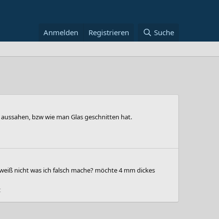
Anmelden
Registrieren
Suche
er aussahen, bzw wie man Glas geschnitten hat.
h weiß nicht was ich falsch mache? möchte 4 mm dickes
t