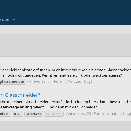
eigen
, aber leider nichts gefunden. Mich interessiert wie die ersten Glasschneid
 ja noch nicht gegeben. Kennt jemand eine Link oder weiß genaueres?
Antworten: 7
Forum:
Amateur fragt
glasschneider
en Glasschneider?
be mir einen Glasschneider gekauft, doch leider geht es damit besch.... Ic
sserwaage anlang gelegt....und dann mit den Schneider...
Antworten: 20
Forum:
Amateur frag
eider
man
scheiben
schneidet