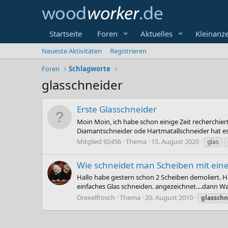
Startseite
Foren
Aktuelles
Kleinanz
Neueste Aktivitäten
Registrieren
Foren
Schlagworte
glasschneider
Erste Glasschneider
Moin Moin, ich habe schon einige Zeit recherchiert
Diamantschneider ode Hartmatallschneider hat es
Mitglied 92456
Thema
15. August 2020
glas
Wie schneidet man Scheiben mit ein
Hallo habe gestern schon 2 Scheiben demoliert. Ha
einfaches Glas schneiden. angezeichnet....dann Wa
Drexelfrosch
Thema
20. August 2010
glasschn