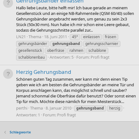
Gehrungsbänder einlassen
Hallo liebe Leute, bitte helft mir! Ich baue gerade an meinem
Gesellenstück und an einige NB-Rahmenteile (QSM 60/40) sollen
Gehrungsbänder angebracht werden, um genau zu sein 2x3
Stück (50x30 mm). Nun habe ich mir schon eine Leere gebaut,
sodass die Gehrungsschnitte parallel zur...
LN21
Thema
18. Juni 2011
45°
einlassen
fräsen
gehrungsbänder
gehrungsband
gehrungsscharnier
gesellenstück
oberfräse
rahmen
schablone
Antworten: 5
Forum:
Profi fragt
schablonenbau
Herzig Gehrungsband
Schönen guten Tag zusammen, wer kann mir denn einen Tip
geben wie ich am besten die Gehrungsbänder an meine Tür und
Korpus anschlagen kann, das möglichst schnell und sauber?
Jemand schonmal die Oberfräse dafür benutzt? Oder sonst einen
Tip für mich. Möchte diese nämlich für mein Meisterstück...
perthi
Thema
8. Januar 2010
gehrungsband
herzig
Antworten: 1
Forum:
Profi fragt
Schlagworte