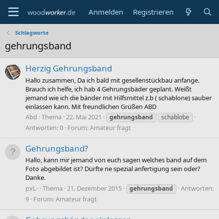
Anmelden
Registrieren
Schlagworte
gehrungsband
Herzig Gehrungsband
Hallo zusammen, Da ich bald mit gesellenstückbau anfange.
Brauch ich helfe, ich hab 4 Gehrungsbäder geplant. Weißt
jemand wie ich die bänder mit Hilfsmittel z.b ( schablone) sauber
einlassen kann. Mit freundlichen Grüßen ABD
Abd
Thema
22. Mai 2021
gehrungsband
schablobe
Antworten: 0
Forum:
Amateur fragt
Gehrungsband?
Hallo, kann mir jemand von euch sagen welches band auf dem
Foto abgebildet ist? Dürfte ne spezial anfertigung sein oder?
Danke.
pxL-
Thema
21. Dezember 2015
Antworten:
gehrungsband
9
Forum:
Amateur fragt