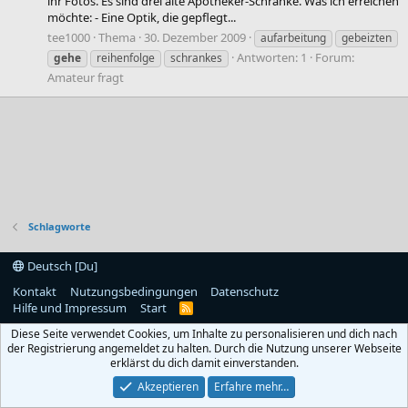
ihr Fotos. Es sind drei alte Apotheker-Schränke. Was ich erreichen
möchte: - Eine Optik, die gepflegt...
tee1000
Thema
30. Dezember 2009
aufarbeitung
gebeizten
Antworten: 1
Forum:
gehe
reihenfolge
schrankes
Amateur fragt
Schlagworte
Deutsch [Du]
Kontakt
Nutzungsbedingungen
Datenschutz
Hilfe und Impressum
Start
R
S
Diese Seite verwendet Cookies, um Inhalte zu personalisieren und dich nach
S
der Registrierung angemeldet zu halten. Durch die Nutzung unserer Webseite
erklärst du dich damit einverstanden.
Akzeptieren
Erfahre mehr…