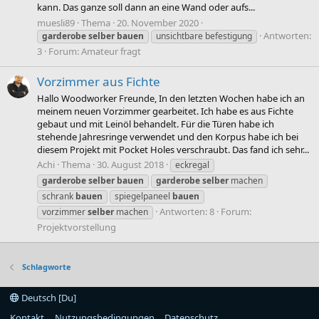
kann. Das ganze soll dann an eine Wand oder aufs...
muesli89
Thema
20. November 2020
Antworten:
garderobe
selber
bauen
unsichtbare befestigung
3
Forum:
Amateur fragt
Vorzimmer aus Fichte
Hallo Woodworker Freunde, In den letzten Wochen habe ich an
meinem neuen Vorzimmer gearbeitet. Ich habe es aus Fichte
gebaut und mit Leinöl behandelt. Für die Türen habe ich
stehende Jahresringe verwendet und den Korpus habe ich bei
diesem Projekt mit Pocket Holes verschraubt. Das fand ich sehr...
Achi
Thema
30. August 2018
eckregal
garderobe
selber
bauen
garderobe
selber
machen
schrank
bauen
spiegelpaneel
bauen
Antworten: 8
Forum:
vorzimmer
selber
machen
Projektvorstellung
Schlagworte
Deutsch [Du]
Kontakt
Nutzungsbedingungen
Datenschutz