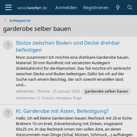
Anmelden
Registrieren
Schlagworte
garderobe selber bauen
Stütze zwischen Boden und Decke drehbar
befestigen
Moin zusammen! Ich möchte eine drehbare Garderobe bauen.
Material: 50 mm Rundholz mit versetzten Auslegern
(Edelstahlrohr) für die Klamotten. Das Teil möchte ich senkrecht
zwischen Decke und Boden befestigen. Dafür bin ich auf der
Suche nach einem Beschlag, der sich sowohl einstellen lässt
und...
wilhelm62
Thema
23. Januar 2023
garderobe
selber
bauen
Antworten: 3
Forum:
Amateur fragt
Kl. Garderobe mit Ästen, Befestigung?
Hallo, ich will kleine Garderoben bauen: Rechteck mit 20 er Eiche
Brettern 10 cm breit, Eckverbindung mit Zinken, insgesamt
65x25 cm. In das Rechteck innen rein sollen Äste, an deren
Aststummeln man Dinge (Schal, Mützen, Schmuck,...) aufhängen