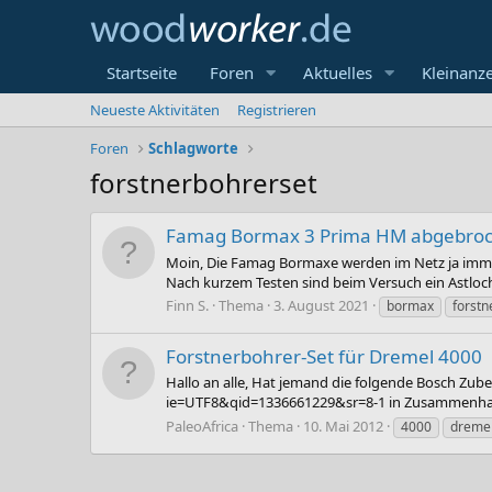
Startseite
Foren
Aktuelles
Kleinanz
Neueste Aktivitäten
Registrieren
Foren
Schlagworte
forstnerbohrerset
Famag Bormax 3 Prima HM abgebro
Moin, Die Famag Bormaxe werden im Netz ja immer 
Nach kurzem Testen sind beim Versuch ein Astloc
Finn S.
Thema
3. August 2021
bormax
forstn
Forstnerbohrer-Set für Dremel 4000
Hallo an alle, Hat jemand die folgende Bosch 
ie=UTF8&qid=1336661229&sr=8-1 in Zusammenhang 
PaleoAfrica
Thema
10. Mai 2012
4000
dreme