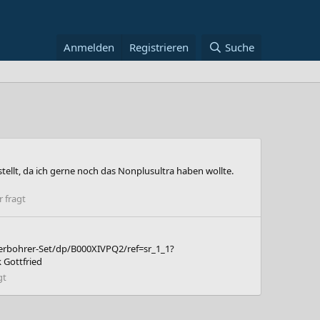
Anmelden
Registrieren
Suche
ellt, da ich gerne noch das Nonplusultra haben wollte.
 fragt
erbohrer-Set/dp/B000XIVPQ2/ref=sr_1_1?
 Gottfried
gt