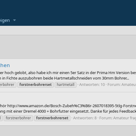
eigen
chen
hoch gelobt, also habe ich mir einen 5er Satz in der Prima Hm Version best
h in Fichte auszubohren beide Hartmetallschneiden vom 30mm Bohrer...
Antworten: 10
Forum:
Amateur
erbohrer
forstnerbohrerset
hartmetall
Zubehör http://www.amazon.de/Bosch-Zubeh%C3%B6r-2607018395-5tlg-Forstn
mit einer Dremel 4000 + Bohrfutter eingesetzt. Danke für jedes Feedback
Antworten: 8
Forum:
Amateur fra
l
forstnerbohrer
forstnerbohrerset