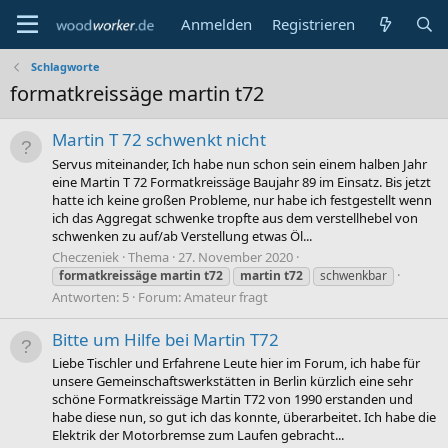
Anmelden
Registrieren
Schlagworte
formatkreissäge martin t72
Martin T 72 schwenkt nicht
Servus miteinander, Ich habe nun schon sein einem halben Jahr
eine Martin T 72 Formatkreissäge Baujahr 89 im Einsatz. Bis jetzt
hatte ich keine großen Probleme, nur habe ich festgestellt wenn
ich das Aggregat schwenke tropfte aus dem verstellhebel von
schwenken zu auf/ab Verstellung etwas Öl...
Checzeniek
Thema
27. November 2020
formatkreissäge
martin
t72
martin
t72
schwenkbar
Antworten: 5
Forum:
Amateur fragt
Bitte um Hilfe bei Martin T72
Liebe Tischler und Erfahrene Leute hier im Forum, ich habe für
unsere Gemeinschaftswerkstätten in Berlin kürzlich eine sehr
schöne Formatkreissäge Martin T72 von 1990 erstanden und
habe diese nun, so gut ich das konnte, überarbeitet. Ich habe die
Elektrik der Motorbremse zum Laufen gebracht...