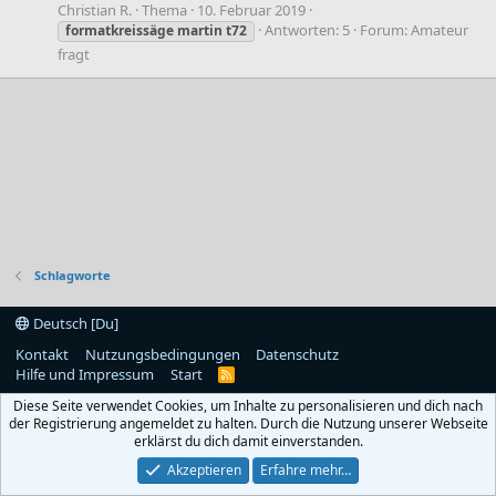
Christian R.
Thema
10. Februar 2019
Antworten: 5
Forum:
Amateur
formatkreissäge
martin
t72
fragt
Schlagworte
Deutsch [Du]
Kontakt
Nutzungsbedingungen
Datenschutz
Hilfe und Impressum
Start
R
S
Diese Seite verwendet Cookies, um Inhalte zu personalisieren und dich nach
S
der Registrierung angemeldet zu halten. Durch die Nutzung unserer Webseite
erklärst du dich damit einverstanden.
Akzeptieren
Erfahre mehr…