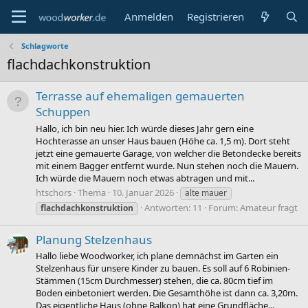
Anmelden
Registrieren
Schlagworte
flachdachkonstruktion
Terrasse auf ehemaligen gemauerten
Schuppen
Hallo, ich bin neu hier. Ich würde dieses Jahr gern eine
Hochterasse an unser Haus bauen (Höhe ca. 1,5 m). Dort steht
jetzt eine gemauerte Garage, von welcher die Betondecke bereits
mit einem Bagger entfernt wurde. Nun stehen noch die Mauern.
Ich würde die Mauern noch etwas abtragen und mit...
htschors
Thema
10. Januar 2026
alte mauer
Antworten: 11
Forum:
Amateur fragt
flachdachkonstruktion
Planung Stelzenhaus
Hallo liebe Woodworker, ich plane demnächst im Garten ein
Stelzenhaus für unsere Kinder zu bauen. Es soll auf 6 Robinien-
Stämmen (15cm Durchmesser) stehen, die ca. 80cm tief im
Boden einbetoniert werden. Die Gesamthöhe ist dann ca. 3,20m.
Das eigentliche Haus (ohne Balkon) hat eine Grundfläche...