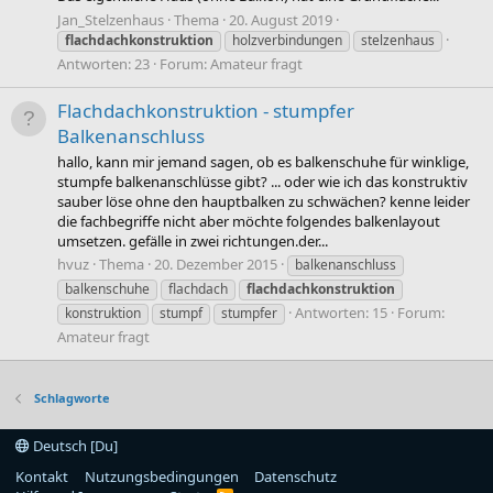
Jan_Stelzenhaus
Thema
20. August 2019
flachdachkonstruktion
holzverbindungen
stelzenhaus
Antworten: 23
Forum:
Amateur fragt
Flachdachkonstruktion - stumpfer
Balkenanschluss
hallo, kann mir jemand sagen, ob es balkenschuhe für winklige,
stumpfe balkenanschlüsse gibt? ... oder wie ich das konstruktiv
sauber löse ohne den hauptbalken zu schwächen? kenne leider
die fachbegriffe nicht aber möchte folgendes balkenlayout
umsetzen. gefälle in zwei richtungen.der...
hvuz
Thema
20. Dezember 2015
balkenanschluss
balkenschuhe
flachdach
flachdachkonstruktion
Antworten: 15
Forum:
konstruktion
stumpf
stumpfer
Amateur fragt
Schlagworte
Deutsch [Du]
Kontakt
Nutzungsbedingungen
Datenschutz