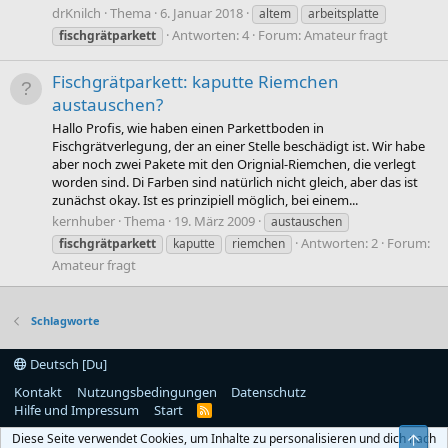
drKnilch
Thema
6. Januar 2018
altem
arbeitsplatte
Antworten: 4
Forum:
Amateur fragt
fischgrätparkett
Fischgrätparkett: kaputte Riemchen
austauschen?
Hallo Profis, wie haben einen Parkettboden in
Fischgrätverlegung, der an einer Stelle beschädigt ist. Wir habe
aber noch zwei Pakete mit den Orignial-Riemchen, die verlegt
worden sind. Di Farben sind natürlich nicht gleich, aber das ist
zunächst okay. Ist es prinzipiell möglich, bei einem...
kernhuber
Thema
19. März 2009
austauschen
Antworten: 2
Forum:
fischgrätparkett
kaputte
riemchen
Amateur fragt
Schlagworte
Deutsch [Du]
Kontakt
Nutzungsbedingungen
Datenschutz
Hilfe und Impressum
Start
R
S
Diese Seite verwendet Cookies, um Inhalte zu personalisieren und dich nach
Obe
S