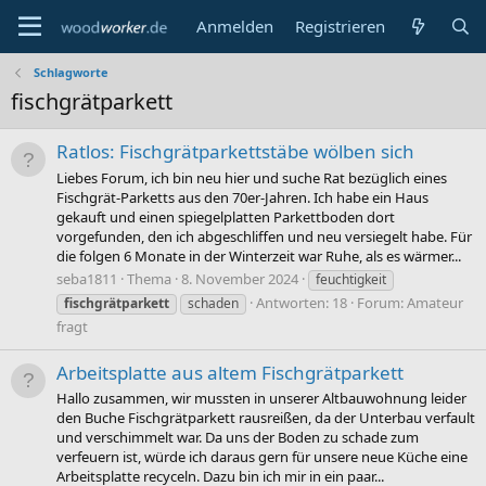
Anmelden
Registrieren
Schlagworte
fischgrätparkett
Ratlos: Fischgrätparkettstäbe wölben sich
Liebes Forum, ich bin neu hier und suche Rat bezüglich eines
Fischgrät-Parketts aus den 70er-Jahren. Ich habe ein Haus
gekauft und einen spiegelplatten Parkettboden dort
vorgefunden, den ich abgeschliffen und neu versiegelt habe. Für
die folgen 6 Monate in der Winterzeit war Ruhe, als es wärmer...
seba1811
Thema
8. November 2024
feuchtigkeit
Antworten: 18
Forum:
Amateur
fischgrätparkett
schaden
fragt
Arbeitsplatte aus altem Fischgrätparkett
Hallo zusammen, wir mussten in unserer Altbauwohnung leider
den Buche Fischgrätparkett rausreißen, da der Unterbau verfault
und verschimmelt war. Da uns der Boden zu schade zum
verfeuern ist, würde ich daraus gern für unsere neue Küche eine
Arbeitsplatte recyceln. Dazu bin ich mir in ein paar...