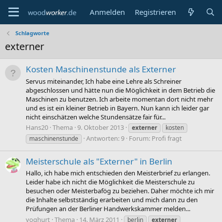
Anmelden
Registrieren
Schlagworte
externer
Kosten Maschinenstunde als Externer
Servus miteinander, Ich habe eine Lehre als Schreiner
abgeschlossen und hätte nun die Möglichkeit in dem Betrieb die
Maschinen zu benutzen. Ich arbeite momentan dort nicht mehr
und es ist ein kleiner Betrieb in Bayern. Nun kann ich leider gar
nicht einschätzen welche Stundensätze fair für...
Hans20
Thema
9. Oktober 2013
externer
kosten
Antworten: 9
Forum:
Profi fragt
maschinenstunde
Meisterschule als "Externer" in Berlin
Hallo, ich habe mich entschieden den Meisterbrief zu erlangen.
Leider habe ich nicht die Möglichkeit die Meisterschule zu
besuchen oder Meisterbafög zu beziehen. Daher möchte ich mir
die Inhalte selbstständig erarbeiten und mich dann zu den
Prüfungen an der Berliner Handwerkskammer melden...
yoghurt
Thema
14. März 2011
berlin
externer