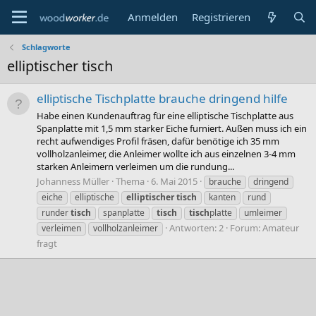
Anmelden
Registrieren
Schlagworte
elliptischer tisch
elliptische Tischplatte brauche dringend hilfe
Habe einen Kundenauftrag für eine elliptische Tischplatte aus
Spanplatte mit 1,5 mm starker Eiche furniert. Außen muss ich ein
recht aufwendiges Profil fräsen, dafür benötige ich 35 mm
vollholzanleimer, die Anleimer wollte ich aus einzelnen 3-4 mm
starken Anleimern verleimen um die rundung...
Johanness Müller
Thema
6. Mai 2015
brauche
dringend
eiche
elliptische
elliptischer
tisch
kanten
rund
runder
tisch
spanplatte
tisch
tisch
platte
umleimer
Antworten: 2
Forum:
Amateur
verleimen
vollholzanleimer
fragt