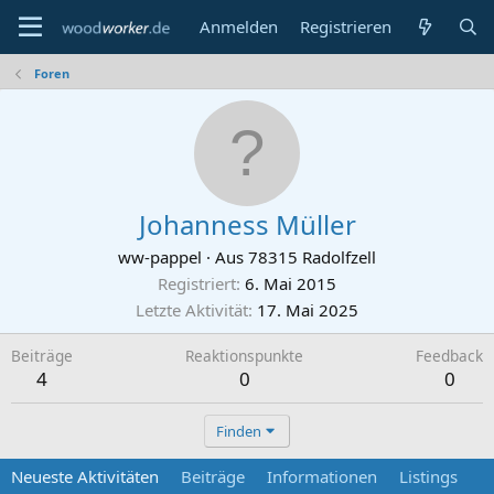
Anmelden
Registrieren
Foren
Johanness Müller
ww-pappel
·
Aus
78315 Radolfzell
Registriert
6. Mai 2015
Letzte Aktivität
17. Mai 2025
Beiträge
Reaktionspunkte
Feedback
4
0
0
Finden
Neueste Aktivitäten
Beiträge
Informationen
Listings