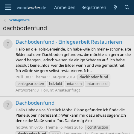
Anmelden
Registrieren
Schlagworte
dachbodenfund
Dachbodenfund - Einlegearbeit Restaurieren
Hallo an die Holz-Gemeinde, ich habe -wie ich meine- schöne, alte
Bilder auf dem Dachboden gefunden.. die möchte ich gern an die
Wand hängen, jedoch weisen sie einige Schäden auf. Ich habe
absolut keine Infos, wer die Bilder wann und wie gemacht hat.
Ich würde sie gern selbst restaurieren. Ich...
Pulli_383
Thema
1. August 2019
dachbodenfund
einlegearbeiten
holzbild
intarsien
intarsienbild
Antworten: 8
Forum:
Amateur fragt
Dachbodenfund
Hallo Habe da ca 50 stück Möbel Pläne gefunden ich finde die
Pläne super interessant ;) Wer kann mir dazu etwas sagen? Ich
denke die Maße sind in Inc. Danke mfg Alex
holzwurm 0705
Thema
6. März 2016
construction
Antworten: 14
Forum:
Amateur fragt
dachbodenfund
plan