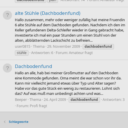
alte Stühle (Dachbodenfund)
Hallo zusammen, mehr oder weniger zufällig hat meine Fruendin
6 alte Stühle auf dem Dachboden gefunden. Nachdem ich den im
Keller gefundenen Delta-Schleifer wieder in Gang gebracht habe,
investierte ich mal ein paar Stunden um einen Stuhl von der
alten, abblätternden Lackschicht zu befreien...
user0815
Thema
29. November 2009
dachbodenfund
Antworten: 6
Forum:
Amateur fragt
stühle
Dachbodenfund
Hallo an alle, hab bei meiner Großmutter auf den Dachboden
eine Kommode gefunden. Oma meint die war schon vor ihr da.
Kann mir vielleicht jemand etwas über Typ und Alter sagen?
Habe vor das gute Stück ein wenig zu restaurieren. Lohnt sich
das? Auf was muß man unbedingt achten und was...
Beeper
Thema
24. April 2009
Antworten: 3
dachbodenfund
Forum:
Profi fragt
Schlagworte