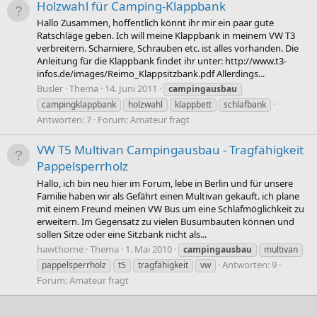
Holzwahl für Camping-Klappbank
Hallo Zusammen, hoffentlich könnt ihr mir ein paar gute
Ratschläge geben. Ich will meine Klappbank in meinem VW T3
verbreitern. Scharniere, Schrauben etc. ist alles vorhanden. Die
Anleitung für die Klappbank findet ihr unter: http://www.t3-
infos.de/images/Reimo_Klappsitzbank.pdf Allerdings...
Busler
Thema
14. Juni 2011
campingausbau
campingklappbank
holzwahl
klappbett
schlafbank
Antworten: 7
Forum:
Amateur fragt
VW T5 Multivan Campingausbau - Tragfähigkeit
Pappelsperrholz
Hallo, ich bin neu hier im Forum, lebe in Berlin und für unsere
Familie haben wir als Gefährt einen Multivan gekauft. ich plane
mit einem Freund meinen VW Bus um eine Schlafmöglichkeit zu
erweitern. Im Gegensatz zu vielen Busumbauten können und
sollen Sitze oder eine Sitzbank nicht als...
hawthorne
Thema
1. Mai 2010
campingausbau
multivan
Antworten: 9
pappelsperrholz
t5
tragfähigkeit
vw
Forum:
Amateur fragt