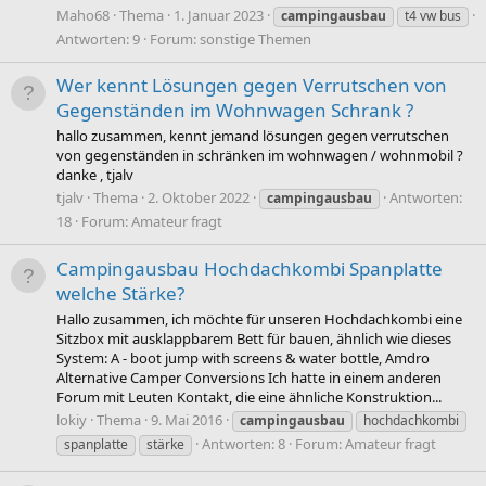
Maho68
Thema
1. Januar 2023
campingausbau
t4 vw bus
Antworten: 9
Forum:
sonstige Themen
Wer kennt Lösungen gegen Verrutschen von
Gegenständen im Wohnwagen Schrank ?
hallo zusammen, kennt jemand lösungen gegen verrutschen
von gegenständen in schränken im wohnwagen / wohnmobil ?
danke , tjalv
tjalv
Thema
2. Oktober 2022
Antworten:
campingausbau
18
Forum:
Amateur fragt
Campingausbau Hochdachkombi Spanplatte
welche Stärke?
Hallo zusammen, ich möchte für unseren Hochdachkombi eine
Sitzbox mit ausklappbarem Bett für bauen, ähnlich wie dieses
System: A - boot jump with screens & water bottle, Amdro
Alternative Camper Conversions Ich hatte in einem anderen
Forum mit Leuten Kontakt, die eine ähnliche Konstruktion...
lokiy
Thema
9. Mai 2016
campingausbau
hochdachkombi
Antworten: 8
Forum:
Amateur fragt
spanplatte
stärke