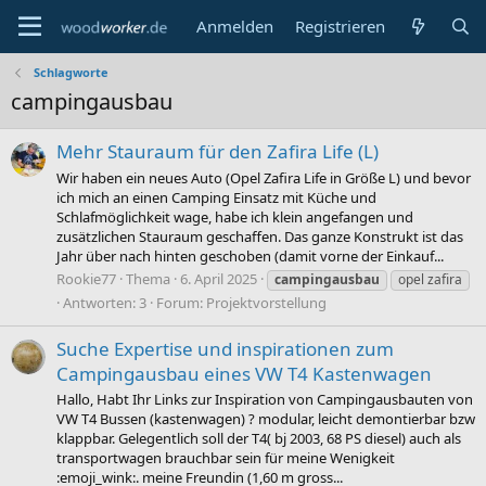
Anmelden
Registrieren
Schlagworte
campingausbau
Mehr Stauraum für den Zafira Life (L)
Wir haben ein neues Auto (Opel Zafira Life in Größe L) und bevor
ich mich an einen Camping Einsatz mit Küche und
Schlafmöglichkeit wage, habe ich klein angefangen und
zusätzlichen Stauraum geschaffen. Das ganze Konstrukt ist das
Jahr über nach hinten geschoben (damit vorne der Einkauf...
Rookie77
Thema
6. April 2025
campingausbau
opel zafira
Antworten: 3
Forum:
Projektvorstellung
Suche Expertise und inspirationen zum
Campingausbau eines VW T4 Kastenwagen
Hallo, Habt Ihr Links zur Inspiration von Campingausbauten von
VW T4 Bussen (kastenwagen) ? modular, leicht demontierbar bzw
klappbar. Gelegentlich soll der T4( bj 2003, 68 PS diesel) auch als
transportwagen brauchbar sein für meine Wenigkeit
:emoji_wink:. meine Freundin (1,60 m gross...