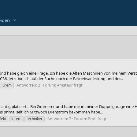
eigen
nd habe gleich eine Frage. Ich habe die Alten Maschinen von meinem Ver
6. Jetzt bin ich auf der Suche nach der Betriebsanleitung und der...
Antworten: 2
Forum:
Amateur fragt
lurem
richtig platziert... Bin Zimmerer und habe mir in meiner Doppelgarage eine 
les prima, seit ich Mittwoch Drehstrom bekommen habe...
Antworten: 7
Forum:
Profi fragt
fekt
lurem
techniker