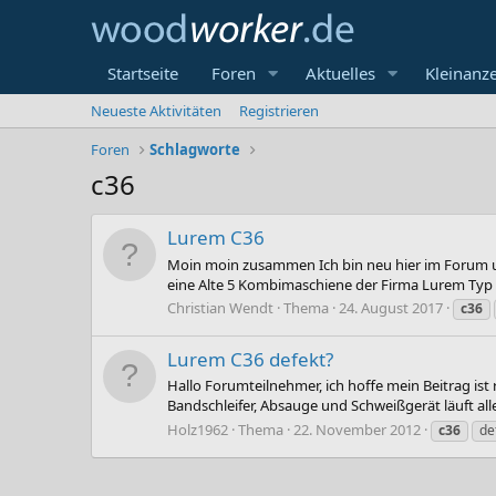
Startseite
Foren
Aktuelles
Kleinanz
Neueste Aktivitäten
Registrieren
Foren
Schlagworte
c36
Lurem C36
Moin moin zusammen Ich bin neu hier im Forum u
eine Alte 5 Kombimaschiene der Firma Lurem Typ C3
Christian Wendt
Thema
24. August 2017
c36
Lurem C36 defekt?
Hallo Forumteilnehmer, ich hoffe mein Beitrag ist 
Bandschleifer, Absauge und Schweißgerät läuft al
Holz1962
Thema
22. November 2012
c36
de