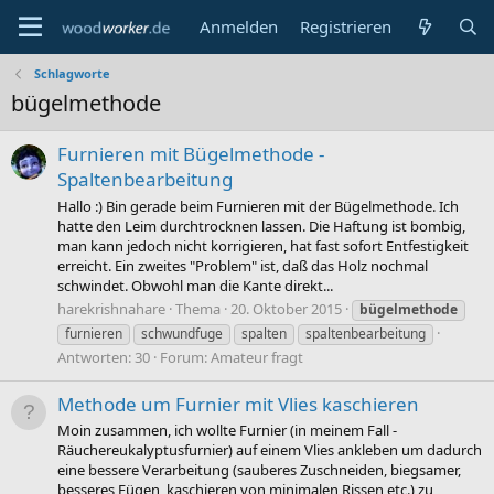
Anmelden
Registrieren
Schlagworte
bügelmethode
Furnieren mit Bügelmethode -
Spaltenbearbeitung
Hallo :) Bin gerade beim Furnieren mit der Bügelmethode. Ich
hatte den Leim durchtrocknen lassen. Die Haftung ist bombig,
man kann jedoch nicht korrigieren, hat fast sofort Entfestigkeit
erreicht. Ein zweites "Problem" ist, daß das Holz nochmal
schwindet. Obwohl man die Kante direkt...
harekrishnahare
Thema
20. Oktober 2015
bügelmethode
furnieren
schwundfuge
spalten
spaltenbearbeitung
Antworten: 30
Forum:
Amateur fragt
Methode um Furnier mit Vlies kaschieren
Moin zusammen, ich wollte Furnier (in meinem Fall -
Räuchereukalyptusfurnier) auf einem Vlies ankleben um dadurch
eine bessere Verarbeitung (sauberes Zuschneiden, biegsamer,
besseres Fügen, kaschieren von minimalen Rissen etc.) zu