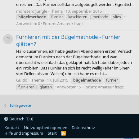
erreichen. Das Furnier soll dann aufgebügelt werden. Eigentlich...
monsterofjungle
Thema
10. September 2015
bügelmethode
furnier
kaschieren
methode
vlies
Antworten: 0
Forum:
Amateur fragt
Furnieren mit der Bügelmethode - Furnier
glätten?
Hallo zusammen, ich habe gestern Abend einen ersten Versuch
gemacht im Furniern nach der Bügelmethode und war
überrascht wie einfach das geklappt hat. Ich habe dabei jedoch
ein Problem: Das Furnier an sich ist recht wellig (eher im Sinen
von Dellen als von Wellen) und ich habe es nicht...
Guido`
Thema
17. Juli 2015
bügelmethode
furnier
Antworten: 5
Forum:
Amateur fragt
furnieren
glätten
Schlagworte
Deutsch [Du]
Kontakt
Nutzungsbedingungen
Datenschutz
Hilfe und Impressum
Start
R
S