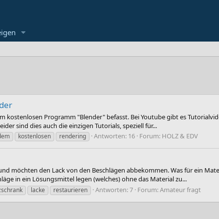
eigen
der
em kostenlosen Programm "Blender" befasst. Bei Youtube gibt es Tutorialvide
er sind dies auch die einzigen Tutorials, speziell für...
Antworten: 16
Forum:
HOLZ & EDV
dem
kostenlosen
rendering
d möchten den Lack von den Beschlägen abbekommen. Was für ein Material k
hläge in ein Lösungsmittel legen (welches) ohne das Material zu...
Antworten: 7
Forum:
Amateur fragt
zschrank
lacke
restaurieren