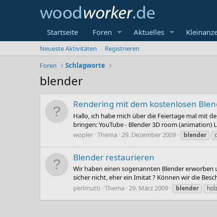
Startseite
Foren
Aktuelles
Kleinanz
Neueste Aktivitäten
Registrieren
Foren
Schlagworte
blender
Rendering mit dem kostenlosen Blen
Hallo, ich habe mich über die Feiertage mal mit d
bringen: YouTube - Blender 3D room (animation) Leid
wopler
Thema
29. Dezember 2009
blender
Blender restaurieren
Wir haben einen sogenannten Blender erworben un
sicher nicht, eher ein Imitat ? Können wir die Besc
perlmutti
Thema
29. März 2009
blender
hol