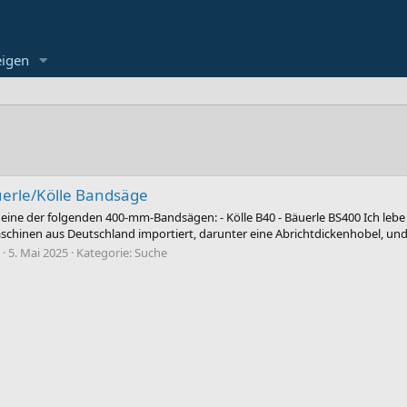
eigen
rle/Kölle Bandsäge
e eine der folgenden 400-mm-Bandsägen: - Kölle B40 - Bäuerle BS400 Ich leb
schinen aus Deutschland importiert, darunter eine Abrichtdickenhobel, und e
5. Mai 2025
Kategorie:
Suche