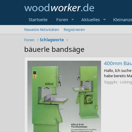
Startseite
Foren
Aktuelles
Kleinanz
Neueste Aktivitäten
Registrieren
Foren
Schlagworte
bäuerle bandsäge
400mm Bäue
Hallo, Ich such
habe bereits Ma
Siggykc
Listing