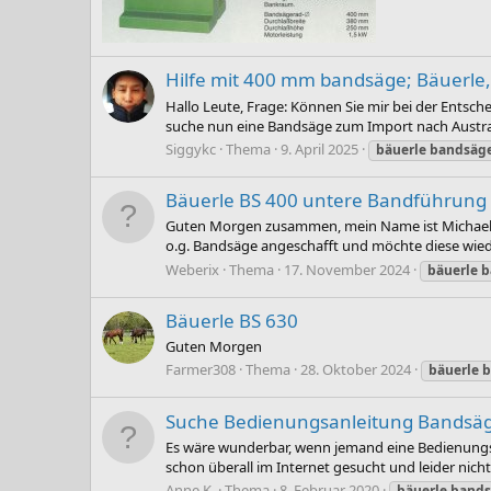
Hilfe mit 400 mm bandsäge; Bäuerle
Hallo Leute, Frage: Können Sie mir bei der Entsch
suche nun eine Bandsäge zum Import nach Australie
Siggykc
Thema
9. April 2025
bäuerle
bandsäg
Bäuerle BS 400 untere Bandführung
Guten Morgen zusammen, mein Name ist Michael Web
o.g. Bandsäge angeschafft und möchte diese wiede
Weberix
Thema
17. November 2024
bäuerle
b
Bäuerle BS 630
Guten Morgen
Farmer308
Thema
28. Oktober 2024
bäuerle
b
Suche Bedienungsanleitung Bandsäg
Es wäre wunderbar, wenn jemand eine Bedienungsan
schon überall im Internet gesucht und leider nich
Anne K.
Thema
8. Februar 2020
bäuerle
bands