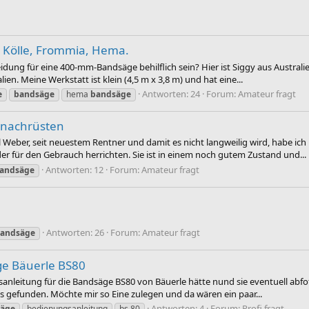
, Kölle, Frommia, Hema.
eidung für eine 400-mm-Bandsäge behilflich sein? Hier ist Siggy aus Austral
n. Meine Werkstatt ist klein (4,5 m x 3,8 m) und hat eine...
Antworten: 24
Forum:
Amateur fragt
e
bandsäge
hema
bandsäge
 nachrüsten
er, seit neuestem Rentner und damit es nicht langweilig wird, habe ich mir
r für den Gebrauch herrichten. Sie ist in einem noch gutem Zustand und...
Antworten: 12
Forum:
Amateur fragt
andsäge
Antworten: 26
Forum:
Amateur fragt
andsäge
e Bäuerle BS80
leitung für die Bandsäge BS80 von Bäuerle hätte nund sie eventuell abfot
ts gefunden. Möchte mir so Eine zulegen und da wären ein paar...
Antworten: 4
Forum:
Profi fragt
äge
bedienungsanleitung
bs 80