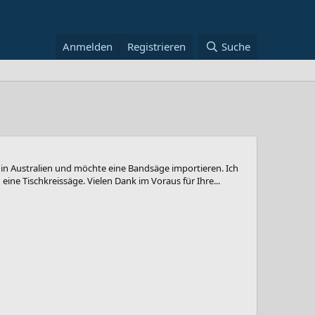
Anmelden
Registrieren
Suche
e in Australien und möchte eine Bandsäge importieren. Ich
ine Tischkreissäge. Vielen Dank im Voraus für Ihre...