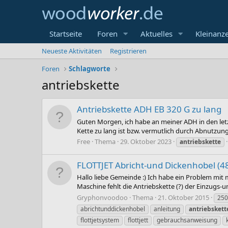
Startseite
Foren
Aktuelles
Kleinanz
Neueste Aktivitäten
Registrieren
Foren
Schlagworte
antriebskette
Antriebskette ADH EB 320 G zu lang
Guten Morgen, ich habe an meiner ADH in den let
Kette zu lang ist bzw. vermutlich durch Abnutzung d
Free
Thema
29. Oktober 2023
antriebskette
FLOTTJET Abricht-und Dickenhobel (4
Hallo liebe Gemeinde :) Ich habe ein Problem mit
Maschine fehlt die Antriebskette (?) der Einzugs-u
Gryphonvoodoo
Thema
21. Oktober 2015
250
abrichtunddickenhobel
anleitung
antriebskett
flottjetsystem
flottjett
gebrauchsanweisung