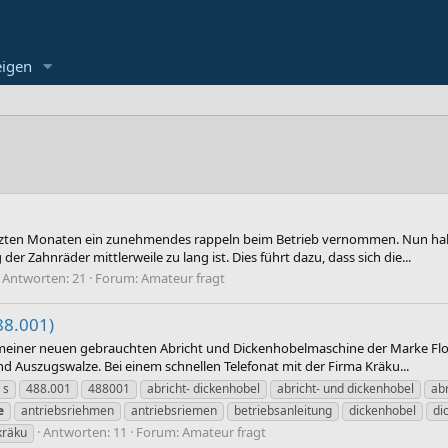
eigen
zten Monaten ein zunehmendes rappeln beim Betrieb vernommen. Nun habe i
er Zahnräder mittlerweile zu lang ist. Dies führt dazu, dass sich die...
Antworten: 21
Forum:
Amateur fragt
88.001)
 meiner neuen gebrauchten Abricht und Dickenhobelmaschine der Marke Flott
nd Auszugswalze. Bei einem schnellen Telefonat mit der Firma Kräku...
 s
488.001
488001
abricht- dickenhobel
abricht- und dickenhobel
ab
e
antriebsriehmen
antriebsriemen
betriebsanleitung
dickenhobel
di
Antworten: 11
Forum:
Amateur fragt
kräku