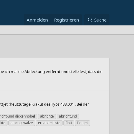
Anmelden
Registrieren
Suche
ch mal die Abdeckung entfernt und stelle fest, dass die
jet (heutzutage Kräku) des Typs 488.001 . Bei der
richt-und dickenhobel
abrichte
abrichtund
ckte
einzugswalze
ersatzteilliste
flott
flottjet