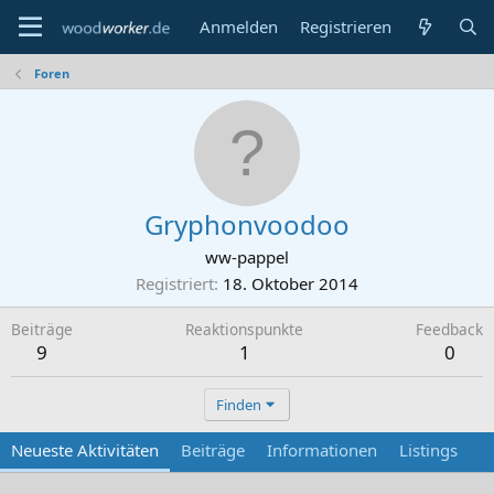
Anmelden
Registrieren
Foren
Gryphonvoodoo
ww-pappel
Registriert
18. Oktober 2014
Beiträge
Reaktionspunkte
Feedback
9
1
0
Finden
Neueste Aktivitäten
Beiträge
Informationen
Listings