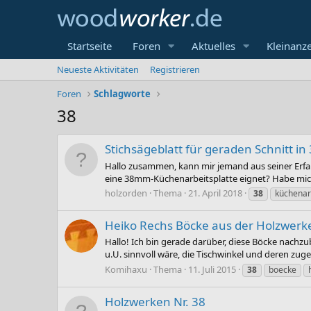
Startseite
Foren
Aktuelles
Kleinanz
Neueste Aktivitäten
Registrieren
Foren
Schlagworte
38
Stichsägeblatt für geraden Schnitt i
Hallo zusammen, kann mir jemand aus seiner Erfa
eine 38mm-Küchenarbeitsplatte eignet? Habe mich
holzorden
Thema
21. April 2018
38
küchenar
Heiko Rechs Böcke aus der Holzwerk
Hallo! Ich bin gerade darüber, diese Böcke nachzu
u.U. sinnvoll wäre, die Tischwinkel und deren zuge
Komihaxu
Thema
11. Juli 2015
38
boecke
Holzwerken Nr. 38