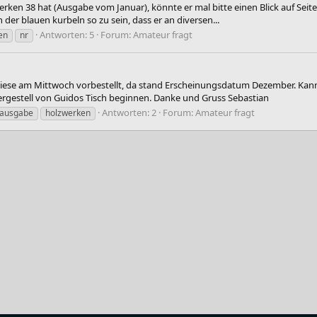
en 38 hat (Ausgabe vom Januar), könnte er mal bitte einen Blick auf Seite 34
der blauen kurbeln so zu sein, dass er an diversen...
Antworten: 5
Forum:
Amateur fragt
en
nr
 diese am Mittwoch vorbestellt, da stand Erscheinungsdatum Dezember. Kan
rgestell von Guidos Tisch beginnen. Danke und Gruss Sebastian
Antworten: 2
Forum:
Amateur fragt
ausgabe
holzwerken