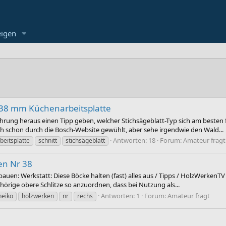
eigen
n 38 mm Küchenarbeitsplatte
hrung heraus einen Tipp geben, welcher Stichsägeblatt-Typ sich am besten 
 schon durch die Bosch-Website gewühlt, aber sehe irgendwie den Wald...
Antworten: 18
Forum:
Amateur fragt
beitsplatte
schnitt
stichsägeblatt
en Nr 38
bauen: Werkstatt: Diese Böcke halten (fast) alles aus / Tipps / HolzWerken
hörige obere Schlitze so anzuordnen, dass bei Nutzung als...
Antworten: 1
Forum:
Amateur fragt
heiko
holzwerken
nr
rechs