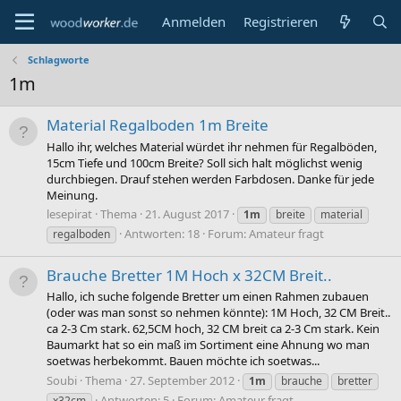
Anmelden
Registrieren
Schlagworte
1m
Material Regalboden 1m Breite
Hallo ihr, welches Material würdet ihr nehmen für Regalböden,
15cm Tiefe und 100cm Breite? Soll sich halt möglichst wenig
durchbiegen. Drauf stehen werden Farbdosen. Danke für jede
Meinung.
lesepirat
Thema
21. August 2017
1m
breite
material
Antworten: 18
Forum:
Amateur fragt
regalboden
Brauche Bretter 1M Hoch x 32CM Breit..
Hallo, ich suche folgende Bretter um einen Rahmen zubauen
(oder was man sonst so nehmen könnte): 1M Hoch, 32 CM Breit..
ca 2-3 Cm stark. 62,5CM hoch, 32 CM breit ca 2-3 Cm stark. Kein
Baumarkt hat so ein maß im Sortiment eine Ahnung wo man
soetwas herbekommt. Bauen möchte ich soetwas...
Soubi
Thema
27. September 2012
1m
brauche
bretter
Antworten: 5
Forum:
Amateur fragt
x32cm