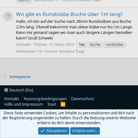
Wo gibt es Rundstäbe Buche über 1m lang?
Hallo, ich bin auf der Suche nach 28mm Rundstäben aus Buche
2,5m lang. Überall bekommt man diese Stäbe nur bis 1m Länge.
Kann mir jemand sagen wo man auch längere Längen bestellen
kann? Gruß Schweki
Schweki
Thema
11. März 2012
1m
buche
rundstäbe
Antworten: 14
Forum:
Amateur fragt
Schlagworte
Deutsch [Du]
Kontakt
Nutzungsbedingungen
Datenschutz
Hilfe und Impressum
Start
R
S
Diese Seite verwendet Cookies, um Inhalte zu personalisieren und dich nach
S
der Registrierung angemeldet zu halten. Durch die Nutzung unserer Webseite
erklärst du dich damit einverstanden.
Akzeptieren
Erfahre mehr…