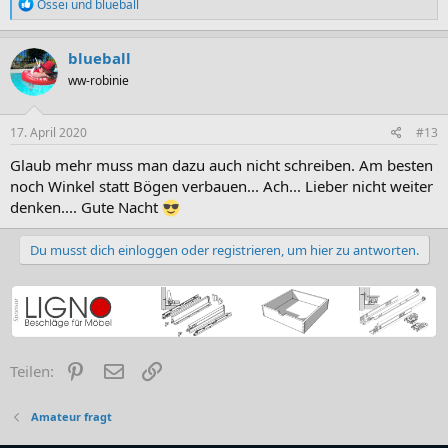
R
Ossei
und
blueball
e
a
k
blueball
t
ww-robinie
i
o
n
e
17. April 2020
#13
n
:
Glaub mehr muss man dazu auch nicht schreiben. Am besten
noch Winkel statt Bögen verbauen... Ach... Lieber nicht weiter
denken.... Gute Nacht
Du musst dich einloggen oder registrieren, um hier zu antworten.
Pinterest
E-Mail
Link
Teilen:
Amateur fragt