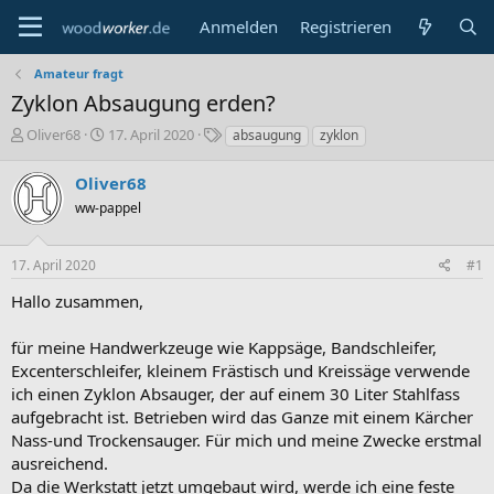
Anmelden
Registrieren
Amateur fragt
Zyklon Absaugung erden?
E
E
S
Oliver68
17. April 2020
absaugung
zyklon
r
r
c
s
s
h
Oliver68
t
t
l
ww-pappel
e
e
a
l
l
g
l
l
w
17. April 2020
#1
e
t
o
r
a
r
Hallo zusammen,
m
t
e
für meine Handwerkzeuge wie Kappsäge, Bandschleifer,
Excenterschleifer, kleinem Frästisch und Kreissäge verwende
ich einen Zyklon Absauger, der auf einem 30 Liter Stahlfass
aufgebracht ist. Betrieben wird das Ganze mit einem Kärcher
Nass-und Trockensauger. Für mich und meine Zwecke erstmal
ausreichend.
Da die Werkstatt jetzt umgebaut wird, werde ich eine feste