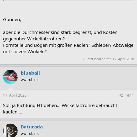
Guuden,
aber die Durchmesser sind stark begrenzt, und Kosten
gegenüber Wickelfalzrohren?
Formteile und Bögen mit großen Radien? Schieber? Abzweige
mit spitzen Winkeln?
Zuletzt bearbeitet:
17. April 2020
blueball
ww-robinie
17. April 2020
#11
Soll ja Richtung HT gehen... Wickelfalzrohre gebraucht
kaufen....
Batucada
ww-robinie