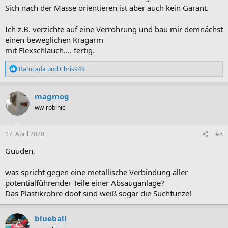
Sich nach der Masse orientieren ist aber auch kein Garant.
Ich z.B. verzichte auf eine Verrohrung und bau mir demnächst
einen beweglichen Kragarm
mit Flexschlauch.... fertig.
R
Batucada
und
Chris949
e
a
k
magmog
t
ww-robinie
i
o
n
e
17. April 2020
#8
n
:
Guuden,
was spricht gegen eine metallische Verbindung aller
potentialführender Teile einer Absauganlage?
Das Plastikrohre doof sind weiß sogar die Suchfunze!
blueball