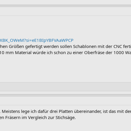
270,4 KB · Aufrufe: 89
uNrXBK_OWeM?si=eE1BIpYBFVAaWPCP
chen Größen gefertigt werden sollen Schablonen mit der CNC fert
 10 mm Material würde ich schon zu einer Oberfräse der 1000 Wat
. Meistens lege ich dafür drei Platten übereinander, ist das mit
den Fräsern im Vergleich zur Stichsäge.