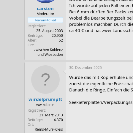
Ich würde auf jeden Fall eine
carsten
Bei 6 mm dürften 3er Packs kei
Moderator
Wobei die Bearbeitungszeit bei
Teammitglied
problemlos machbar. Durch die 
Registriert
ca 40 € und hat zwei Längssch
25. August 2003
Beiträge
20.950
Alter
52
Ort
zwischen Koblenz
und Wiesbaden
30. Dezember 2025
Würde das mit Kopierhülse und
zuerst die eigentliche Frässch
Danach die Ringe. Einfach die 
wirdelprumpft
Seekieferplatten/Verpackungssp
ww-robinie
Registriert
31. März 2013
Beiträge
4.370
Ort
Rems-Murr-Kreis