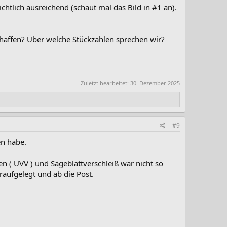
chtlich ausreichend (schaut mal das Bild in #1 an).
chaffen? Über welche Stückzahlen sprechen wir?
Zuletzt bearbeitet:
30. Dezember 2025
#9
n habe.
en ( UVV ) und Sägeblattverschleiß war nicht so
draufgelegt und ab die Post.