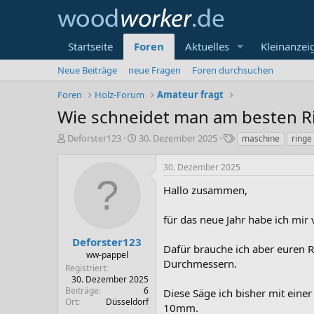
Startseite
Foren
Aktuelles
Kleinanzei
Neue Beiträge
neue Fragen
Foren durchsuchen
Foren
Holz-Forum
Amateur fragt
Wie schneidet man am besten Ri
E
E
S
Deforster123
30. Dezember 2025
maschine
ringe
r
r
c
s
s
h
30. Dezember 2025
t
t
l
e
e
a
Hallo zusammen,
l
l
g
l
l
w
für das neue Jahr habe ich mi
e
t
o
r
a
r
Deforster123
Dafür brauche ich aber euren R
m
t
ww-pappel
Durchmessern.
e
Registriert
30. Dezember 2025
Beiträge
6
Diese Säge ich bisher mit einer
Ort
Düsseldorf
10mm.