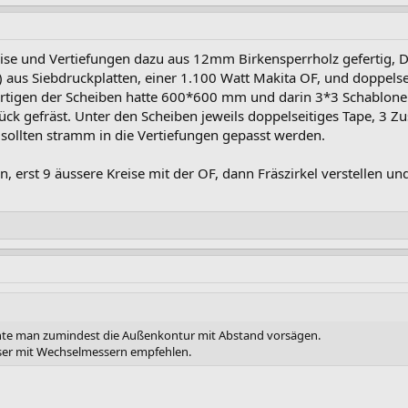
Kreise und Vertiefungen dazu aus 12mm Birkensperrholz gefertig
 aus Siebdruckplatten, einer 1.100 Watt Makita OF, und doppel
tigen der Scheiben hatte 600*600 mm und darin 3*3 Schablonen. 
ck gefräst. Unter den Scheiben jeweils doppelseitiges Tape, 3 Zus
n sollten stramm in die Vertiefungen gepasst werden.
, erst 9 äussere Kreise mit der OF, dann Fräszirkel verstellen und
nnte man zumindest die Außenkontur mit Abstand vorsägen.
räser mit Wechselmessern empfehlen.