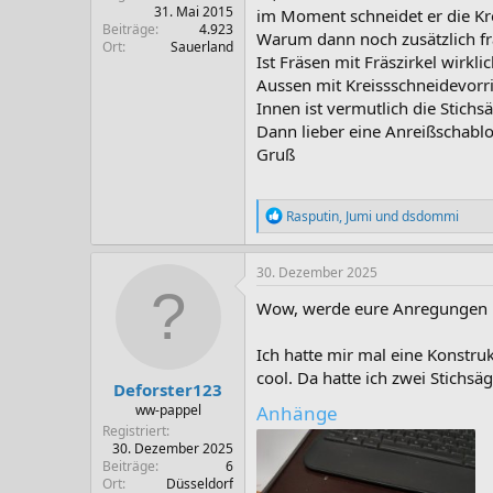
31. Mai 2015
im Moment schneidet er die Krei
Beiträge
4.923
Warum dann noch zusätzlich f
Ort
Sauerland
Ist Fräsen mit Fräszirkel wirkl
Aussen mit Kreissschneidevorri
Innen ist vermutlich die Stich
Dann lieber eine Anreißschablo
Gruß
R
Rasputin
,
Jumi
und
dsdommi
e
a
k
30. Dezember 2025
t
i
Wow, werde eure Anregungen 
o
n
Ich hatte mir mal eine Konstruk
e
n
cool. Da hatte ich zwei Stichsä
Deforster123
:
ww-pappel
Anhänge
Registriert
30. Dezember 2025
Beiträge
6
Ort
Düsseldorf