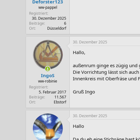
Deforster123
:
ww-pappel
Registriert
30. Dezember 2025
Beiträge
6
Ort
Düsseldorf
30. Dezember 2025
Hallo,
außenrum ginge es zügig und 
Die Vorrichtung lässt sich auch
IngoS
Innenkreis mit Oberfräse und Fr
ww-robinie
Registriert
Gruß Ingo
5. Februar 2017
Beiträge
11.567
Ort
Ebstorf
30. Dezember 2025
Hallo
Da du eh eine Stichsäge hast 