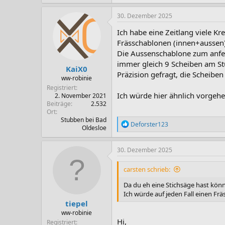
30. Dezember 2025
Ich habe eine Zeitlang viele 
Frässchablonen (innen+aussen)
Die Aussenschablone zum anfer
immer gleich 9 Scheiben am Stü
KaiX0
Präzision gefragt, die Scheibe
ww-robinie
Registriert
Ich würde hier ähnlich vorgehen
2. November 2021
Beiträge
2.532
Ort
Stubben bei Bad
R
Deforster123
Oldesloe
e
a
k
30. Dezember 2025
t
i
carsten schrieb:
o
n
Da du eh eine Stichsäge hast kö
e
Ich würde auf jeden Fall einen F
n
tiepel
:
ww-robinie
Hi,
Registriert