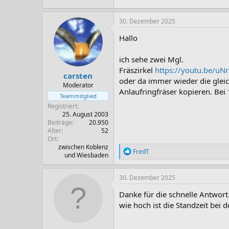
245,8 KB · Aufrufe: 90
30. Dezember 2025
Hallo
ich sehe zwei Mgl.
Fräszirkel
https://youtu.be/
carsten
oder da immer wieder die glei
Moderator
Anlaufringfräser kopieren. Bei
Teammitglied
Registriert
25. August 2003
Beiträge
20.950
Alter
52
Ort
zwischen Koblenz
R
FredT
und Wiesbaden
e
a
k
30. Dezember 2025
t
i
Danke für die schnelle Antwort
o
wie hoch ist die Standzeit bei 
n
e
n