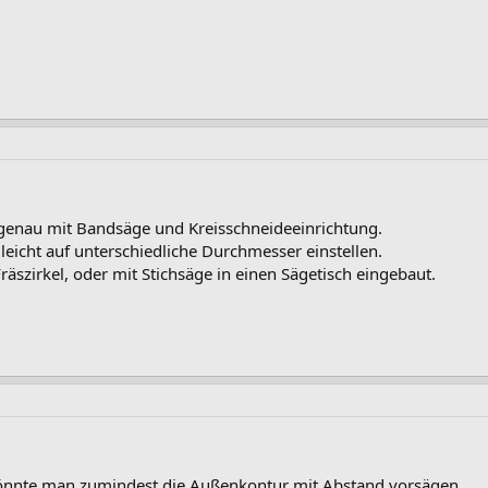
genau mit Bandsäge und Kreisschneideeinrichtung.
 leicht auf unterschiedliche Durchmesser einstellen.
äszirkel, oder mit Stichsäge in einen Sägetisch eingebaut.
könnte man zumindest die Außenkontur mit Abstand vorsägen.