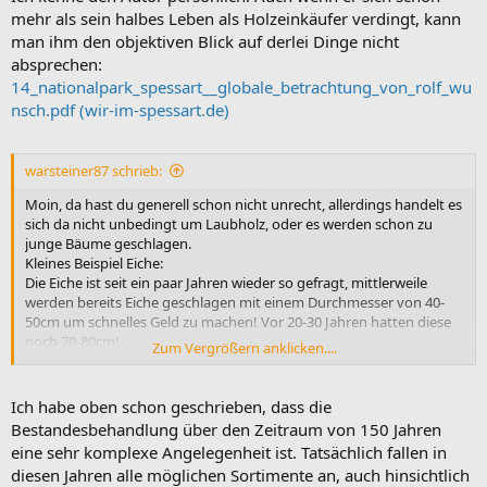
mehr als sein halbes Leben als Holzeinkäufer verdingt, kann
man ihm den objektiven Blick auf derlei Dinge nicht
absprechen:
14_nationalpark_spessart__globale_betrachtung_von_rolf_wu
nsch.pdf (wir-im-spessart.de)
warsteiner87 schrieb:
Moin, da hast du generell schon nicht unrecht, allerdings handelt es
sich da nicht unbedingt um Laubholz, oder es werden schon zu
junge Bäume geschlagen.
Kleines Beispiel Eiche:
Die Eiche ist seit ein paar Jahren wieder so gefragt, mittlerweile
werden bereits Eiche geschlagen mit einem Durchmesser von 40-
50cm um schnelles Geld zu machen! Vor 20-30 Jahren hatten diese
noch 70-80cm!
Zum Vergrößern anklicken....
Um nun eine Eiche von wieder 50cm zu bekommen, brauchen wir
wieder 70-100 Jahren (Roteiche etwas schneller).
Grade jetzt, wo wir in vielen Regionen die Kosten für die Schäden
Ich habe oben schon geschrieben, dass die
durch den Borkenkäfer decken müssen, werden nun Laubbäume
Bestandesbehandlung über den Zeitraum von 150 Jahren
geschlagen, die noch locker 10-20 Jahren stehen bleiben können!
eine sehr komplexe Angelegenheit ist. Tatsächlich fallen in
diesen Jahren alle möglichen Sortimente an, auch hinsichtlich