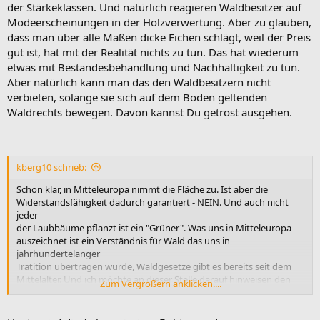
der Stärkeklassen. Und natürlich reagieren Waldbesitzer auf
Modeerscheinungen in der Holzverwertung. Aber zu glauben,
dass man über alle Maßen dicke Eichen schlägt, weil der Preis
gut ist, hat mit der Realität nichts zu tun. Das hat wiederum
etwas mit Bestandesbehandlung und Nachhaltigkeit zu tun.
Aber natürlich kann man das den Waldbesitzern nicht
verbieten, solange sie sich auf dem Boden geltenden
Waldrechts bewegen. Davon kannst Du getrost ausgehen.
kberg10 schrieb:
Schon klar, in Mitteleuropa nimmt die Fläche zu. Ist aber die
Widerstandsfähigkeit dadurch garantiert - NEIN. Und auch nicht
jeder
der Laubbäume pflanzt ist ein "Grüner". Was uns in Mitteleuropa
auszeichnet ist ein Verständnis für Wald das uns in
jahrhundertelanger
Tratition übertragen wurde, Waldgesetze gibt es bereits seit dem
Mittelalter. Und ich möchte an dieser Stelle darauf hinweisen den
Zum Vergrößern anklicken....
Wald nicht als gewinnbringendes Grundstück anzusehen sondern
als lebendes Organ. Leider sind durch falsche Sichtweise Fichten-
Monokulturen entstanden, die Fehler sind mit gutem Willen zu