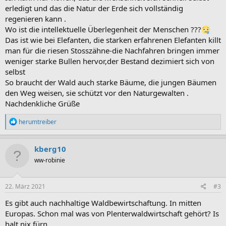
erledigt und das die Natur der Erde sich vollständig
regenieren kann .
Wo ist die intellektuelle Überlegenheit der Menschen ???
Das ist wie bei Elefanten, die starken erfahrenen Elefanten killt
man für die riesen Stosszähne-die Nachfahren bringen immer
weniger starke Bullen hervor,der Bestand dezimiert sich von
selbst
So braucht der Wald auch starke Bäume, die jungen Bäumen
den Weg weisen, sie schützt vor den Naturgewalten .
Nachdenkliche Grüße
R
herumtreiber
e
a
k
kberg10
t
ww-robinie
i
o
n
e
22. März 2021
#3
n
:
Es gibt auch nachhaltige Waldbewirtschaftung. In mitten
Europas. Schon mal was von Plenterwaldwirtschaft gehört? Is
halt nix fürn