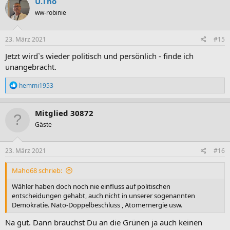
U.Tho
t
ww-robinie
i
o
n
e
23. März 2021
#15
n
:
Jetzt wird`s wieder politisch und persönlich - finde ich
unangebracht.
R
hemmi1953
e
a
k
Mitglied 30872
t
Gäste
i
o
n
e
23. März 2021
#16
n
:
Maho68 schrieb:
Wähler haben doch noch nie einfluss auf politischen
entscheidungen gehabt, auch nicht in unserer sogenannten
Demokratie. Nato-Doppelbeschluss , Atomernergie usw.
Na gut. Dann brauchst Du an die Grünen ja auch keinen