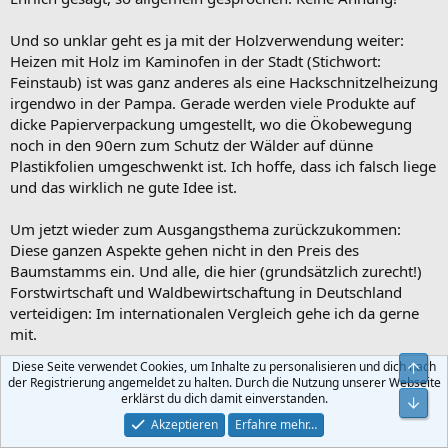
Und so unklar geht es ja mit der Holzverwendung weiter:
Heizen mit Holz im Kaminofen in der Stadt (Stichwort:
Feinstaub) ist was ganz anderes als eine Hackschnitzelheizung
irgendwo in der Pampa. Gerade werden viele Produkte auf
dicke Papierverpackung umgestellt, wo die Ökobewegung
noch in den 90ern zum Schutz der Wälder auf dünne
Plastikfolien umgeschwenkt ist. Ich hoffe, dass ich falsch liege
und das wirklich ne gute Idee ist.
Um jetzt wieder zum Ausgangsthema zurückzukommen:
Diese ganzen Aspekte gehen nicht in den Preis des
Baumstamms ein. Und alle, die hier (grundsätzlich zurecht!)
Forstwirtschaft und Waldbewirtschaftung in Deutschland
verteidigen: Im internationalen Vergleich gehe ich da gerne
mit.
Diese Seite verwendet Cookies, um Inhalte zu personalisieren und dich nach
Obe
Aber in vielen Wäldern in denen ich mich aufhalte geht auch
der Registrierung angemeldet zu halten. Durch die Nutzung unserer Webseite
einiges schief, überforderte Förster (mit riesigen Revieren)
erklärst du dich damit einverstanden.
Unt
oder private Waldbesitzer getrieben von (individuell
Akzeptieren
Erfahre mehr…
nachvollziehbaren) kurzfristigen Entscheidungsgründen. Und