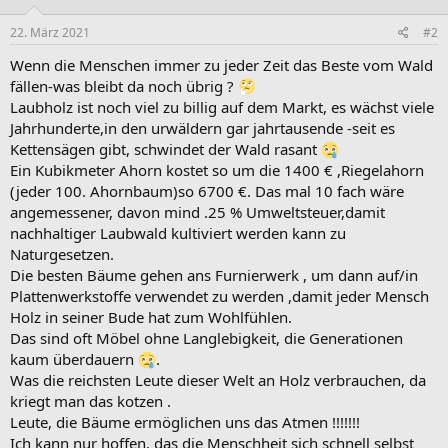
n
e
22. März 2021
#2
n
:
Wenn die Menschen immer zu jeder Zeit das Beste vom Wald
fällen-was bleibt da noch übrig ?
Laubholz ist noch viel zu billig auf dem Markt, es wächst viele
Jahrhunderte,in den urwäldern gar jahrtausende -seit es
Kettensägen gibt, schwindet der Wald rasant
Ein Kubikmeter Ahorn kostet so um die 1400 € ,Riegelahorn
(jeder 100. Ahornbaum)so 6700 €. Das mal 10 fach wäre
angemessener, davon mind .25 % Umweltsteuer,damit
nachhaltiger Laubwald kultiviert werden kann zu
Naturgesetzen.
Die besten Bäume gehen ans Furnierwerk , um dann auf/in
Plattenwerkstoffe verwendet zu werden ,damit jeder Mensch
Holz in seiner Bude hat zum Wohlfühlen.
Das sind oft Möbel ohne Langlebigkeit, die Generationen
kaum überdauern
.
Was die reichsten Leute dieser Welt an Holz verbrauchen, da
kriegt man das kotzen .
Leute, die Bäume ermöglichen uns das Atmen !!!!!!!
Ich kann nur hoffen, das die Menschheit sich schnell selbst