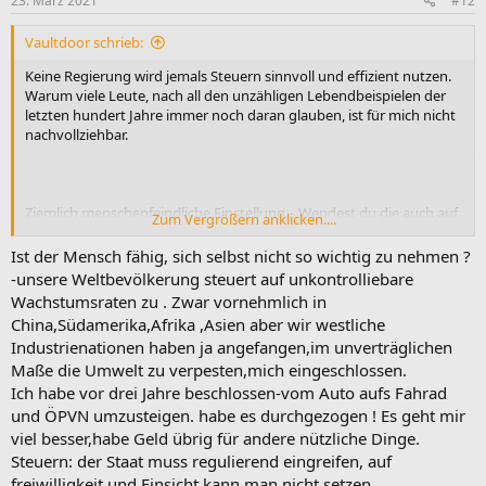
23. März 2021
#12
Vaultdoor schrieb:
Keine Regierung wird jemals Steuern sinnvoll und effizient nutzen.
Warum viele Leute, nach all den unzähligen Lebendbeispielen der
letzten hundert Jahre immer noch daran glauben, ist für mich nicht
nachvollziehbar.
Ziemlich menschenfeindliche Einstellung... Wendest du die auch auf
Zum Vergrößern anklicken....
dich selbst an?
Wie der Mensch mit der Natur oder auch mit seinen Mitmenschen
Ist der Mensch fähig, sich selbst nicht so wichtig zu nehmen ?
umgeht ist nie eine Frage des Intellekts gewesen, sondern eine
-unsere Weltbevölkerung steuert auf unkontrolliebare
Frage der Herzenseinstellung.
Wachstumsraten zu . Zwar vornehmlich in
China,Südamerika,Afrika ,Asien aber wir westliche
Industrienationen haben ja angefangen,im unverträglichen
Maße die Umwelt zu verpesten,mich eingeschlossen.
Ich habe vor drei Jahre beschlossen-vom Auto aufs Fahrad
und ÖPVN umzusteigen. habe es durchgezogen ! Es geht mir
viel besser,habe Geld übrig für andere nützliche Dinge.
Steuern: der Staat muss regulierend eingreifen, auf
freiwilligkeit und Einsicht kann man nicht setzen .