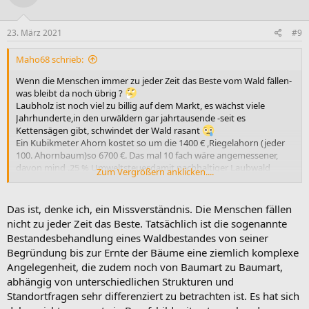
o
n
e
23. März 2021
#9
n
:
Maho68 schrieb:
Wenn die Menschen immer zu jeder Zeit das Beste vom Wald fällen-
was bleibt da noch übrig ?
Laubholz ist noch viel zu billig auf dem Markt, es wächst viele
Jahrhunderte,in den urwäldern gar jahrtausende -seit es
Kettensägen gibt, schwindet der Wald rasant
Ein Kubikmeter Ahorn kostet so um die 1400 € ,Riegelahorn (jeder
100. Ahornbaum)so 6700 €. Das mal 10 fach wäre angemessener,
davon mind .25 % Umweltsteuer,damit nachhaltiger Laubwald
Zum Vergrößern anklicken....
kultiviert werden kann zu Naturgesetzen.
Die besten Bäume gehen ans Furnierwerk , um dann auf/in
Plattenwerkstoffe verwendet zu werden ,damit jeder Mensch Holz
Das ist, denke ich, ein Missverständnis. Die Menschen fällen
in seiner Bude hat zum Wohlfühlen.
nicht zu jeder Zeit das Beste. Tatsächlich ist die sogenannte
Das sind oft Möbel ohne Langlebigkeit, die Generationen kaum
Bestandesbehandlung eines Waldbestandes von seiner
überdauern
.
Begründung bis zur Ernte der Bäume eine ziemlich komplexe
Was die reichsten Leute dieser Welt an Holz verbrauchen, da kriegt
Angelegenheit, die zudem noch von Baumart zu Baumart,
man das kotzen .
Leute, die Bäume ermöglichen uns das Atmen !!!!!!!
abhängig von unterschiedlichen Strukturen und
Ich kann nur hoffen, das die Menschheit sich schnell selbst erledigt
Standortfragen sehr differenziert zu betrachten ist. Es hat sich
und das die Natur der Erde sich vollständig regenieren kann .