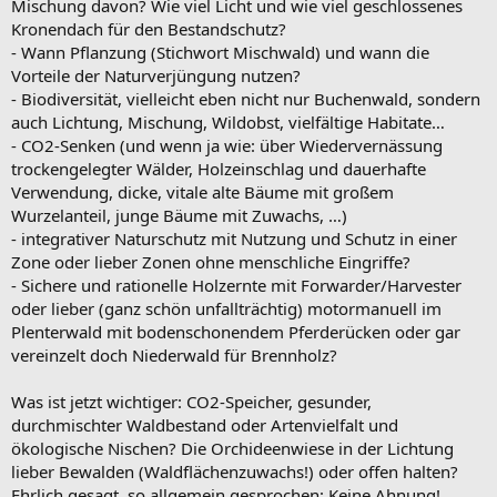
Mischung davon? Wie viel Licht und wie viel geschlossenes
Kronendach für den Bestandschutz?
- Wann Pflanzung (Stichwort Mischwald) und wann die
Vorteile der Naturverjüngung nutzen?
- Biodiversität, vielleicht eben nicht nur Buchenwald, sondern
auch Lichtung, Mischung, Wildobst, vielfältige Habitate…
- CO2-Senken (und wenn ja wie: über Wiedervernässung
trockengelegter Wälder, Holzeinschlag und dauerhafte
Verwendung, dicke, vitale alte Bäume mit großem
Wurzelanteil, junge Bäume mit Zuwachs, …)
- integrativer Naturschutz mit Nutzung und Schutz in einer
Zone oder lieber Zonen ohne menschliche Eingriffe?
- Sichere und rationelle Holzernte mit Forwarder/Harvester
oder lieber (ganz schön unfallträchtig) motormanuell im
Plenterwald mit bodenschonendem Pferderücken oder gar
vereinzelt doch Niederwald für Brennholz?
Was ist jetzt wichtiger: CO2-Speicher, gesunder,
durchmischter Waldbestand oder Artenvielfalt und
ökologische Nischen? Die Orchideenwiese in der Lichtung
lieber Bewalden (Waldflächenzuwachs!) oder offen halten?
Ehrlich gesagt, so allgemein gesprochen: Keine Ahnung!