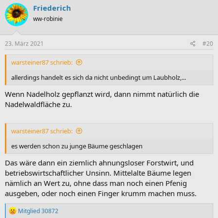
Friederich
ww-robinie
23. März 2021
#20
warsteiner87 schrieb:
allerdings handelt es sich da nicht unbedingt um Laubholz,...
Wenn Nadelholz gepflanzt wird, dann nimmt natürlich die
Nadelwaldfläche zu.
warsteiner87 schrieb:
es werden schon zu junge Bäume geschlagen
Das wäre dann ein ziemlich ahnungsloser Forstwirt, und
betriebswirtschaftlicher Unsinn. Mittelalte Bäume legen
nämlich an Wert zu, ohne dass man noch einen Pfenig
ausgeben, oder noch einen Finger krumm machen muss.
R
Mitglied 30872
e