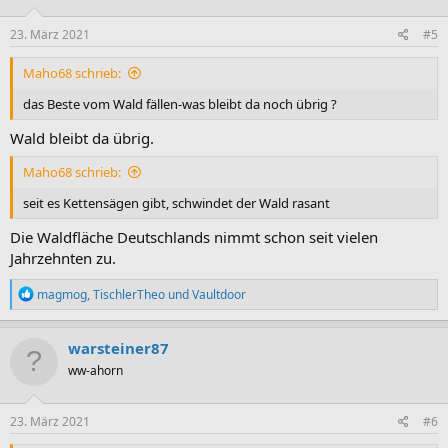
23. März 2021
#5
Maho68 schrieb:
das Beste vom Wald fällen-was bleibt da noch übrig ?
Wald bleibt da übrig.
Maho68 schrieb:
seit es Kettensägen gibt, schwindet der Wald rasant
Die Waldfläche Deutschlands nimmt schon seit vielen
Jahrzehnten zu.
R
magmog
,
TischlerTheo
und
Vaultdoor
e
a
k
warsteiner87
t
ww-ahorn
i
o
n
e
23. März 2021
#6
n