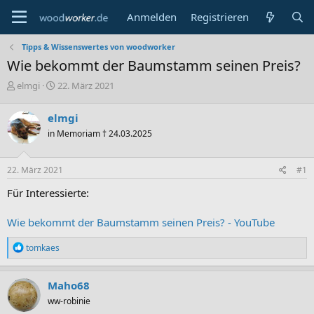
Anmelden
Registrieren
Tipps & Wissenswertes von woodworker
Wie bekommt der Baumstamm seinen Preis?
E
E
elmgi
22. März 2021
r
r
s
s
elmgi
t
t
in Memoriam † 24.03.2025
e
e
l
l
l
l
22. März 2021
#1
e
t
r
a
Für Interessierte:
m
Wie bekommt der Baumstamm seinen Preis? - YouTube
R
tomkaes
e
a
k
Maho68
t
ww-robinie
i
o