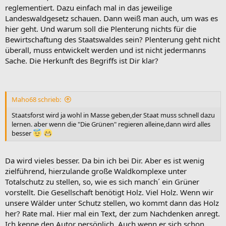
reglementiert. Dazu einfach mal in das jeweilige
Landeswaldgesetz schauen. Dann weiß man auch, um was es
hier geht. Und warum soll die Plenterung nichts für die
Bewirtschaftung des Staatswaldes sein? Plenterung geht nicht
überall, muss entwickelt werden und ist nicht jedermanns
Sache. Die Herkunft des Begriffs ist Dir klar?
Maho68 schrieb:
Staatsforst wird ja wohl in Masse geben,der Staat muss schnell dazu
lernen. aber wenn die "Die Grünen" regieren alleine,dann wird alles
besser
Da wird vieles besser. Da bin ich bei Dir. Aber es ist wenig
zielführend, hierzulande große Waldkomplexe unter
Totalschutz zu stellen, so, wie es sich manch´ ein Grüner
vorstellt. Die Gesellschaft benötigt Holz. Viel Holz. Wenn wir
unsere Wälder unter Schutz stellen, wo kommt dann das Holz
her? Rate mal. Hier mal ein Text, der zum Nachdenken anregt.
Ich kenne den Autor persönlich. Auch wenn er sich schon