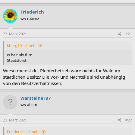
a
k
Friederich
t
ww-robinie
i
o
n
e
23. März 2021
#21
n
:
kberg10 schrieb:
Is halt nix fürn
Staatsforst.
Wieso meinst du, Plenterbetrieb wäre nichts für Wald im
staatlichen Besitz? Die Vor- und Nachteile sind unabhängig
von den Besitzverhältnissen.
warsteiner87
ww-ahorn
23. März 2021
#22
Friederich schrieb: