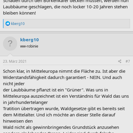
Schäden durch den Borkenkäfer decken müssen, werden nun
Laubbäume geschlagen, die noch locker 10-20 Jahren stehen
bleiben können!
R
kberg10
e
a
k
kberg10
t
ww-robinie
i
o
n
e
23. März 2021
#7
n
:
Schon klar, in Mitteleuropa nimmt die Fläche zu. Ist aber die
Widerstandsfähigkeit dadurch garantiert - NEIN. Und auch
nicht jeder
der Laubbäume pflanzt ist ein "Grüner". Was uns in
Mitteleuropa auszeichnet ist ein Verständnis für Wald das uns
in jahrhundertelanger
Tratition übertragen wurde, Waldgesetze gibt es bereits seit
dem Mittelalter. Und ich möchte an dieser Stelle darauf
hinweisen den
Wald nicht als gewinnbringendes Grundstück anzusehen