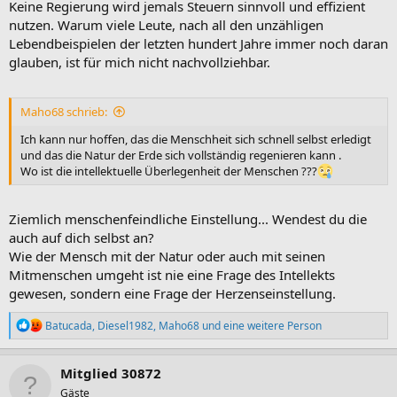
Keine Regierung wird jemals Steuern sinnvoll und effizient
nutzen. Warum viele Leute, nach all den unzähligen
Lebendbeispielen der letzten hundert Jahre immer noch daran
glauben, ist für mich nicht nachvollziehbar.
Maho68 schrieb:
Ich kann nur hoffen, das die Menschheit sich schnell selbst erledigt
und das die Natur der Erde sich vollständig regenieren kann .
Wo ist die intellektuelle Überlegenheit der Menschen ???
Ziemlich menschenfeindliche Einstellung... Wendest du die
auch auf dich selbst an?
Wie der Mensch mit der Natur oder auch mit seinen
Mitmenschen umgeht ist nie eine Frage des Intellekts
gewesen, sondern eine Frage der Herzenseinstellung.
R
Batucada
,
Diesel1982
,
Maho68
und eine weitere Person
e
a
k
Mitglied 30872
t
Gäste
i