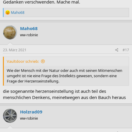
Gedanken verschwenden. Mache mal.
R
Maho68
e
a
k
Maho68
t
ww-robinie
i
o
n
e
23. März 2021
#17
n
:
Vaultdoor schrieb:
Wie der Mensch mit der Natur oder auch mit seinen Mitmenschen
umgeht ist nie eine Frage des Intellekts gewesen, sondern eine
Frage der Herzenseinstellung.
die sogenannte herzenseinstellung ist auch teil des
menschlichen Denkens, meinetwegen aus den Bauch heraus
Holzrad09
ww-robinie