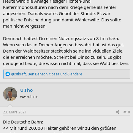
Heute wird die Anlage riesiger Fichten-und
entschärfen, aber nicht von heute auf morgen.
Kiefernmonokulturen nach dem Kriege gerne als Fehler
Seit ca 50 Jahren bin ich massgeblich am gedeihen unseres Waldes
angesehen. Damals war es Gebot der Stunde. Es war
(ca 5 ha) beteiligt, wobei auch Fehler passiert sind, aber die
politische Entscheidung und damit Wählerwille. Das sollte
Grundlinie ist sehr gut
man nicht vergessen.
erkennbar. In dieser Zeit wurden ca 1000 fm Nutzholz und ca 1000
rm Brennholz entnommen. Die Bestockung würd ich als gut bis sehr
gut bezeichnen.
Demnach hattest Du einen Nutzungssatz von 8 fm /ha/a.
Wenn sich das in Deinen Augen so bewährt hat, ist das gut.
Denn der Waldbesitzer steckt sich seine individuellen Ziele,
die er erreichen möchte. Scheint bei Dir so zu sein. Es gibt
genügend Leute, die wissen nicht mal, dass sie Wald besitzen.
R
gustkraft
,
Ben Benson
,
tipasa
und 6 andere
e
a
k
U.Tho
t
ww-robinie
i
o
n
e
23. März 2021
#10
n
:
Die Deutsche Bahn:
<< Mit rund 20.000 Hektar gehören wir zu den größten