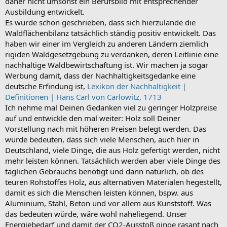
daher nicht umsonst ein Berufsbild mit entsprechender
Wo ist die intellektuelle Überlegenheit der Menschen ???
Ausbildung entwickelt.
Das ist wie bei Elefanten, die starken erfahrenen Elefanten killt man
Es wurde schon geschrieben, dass sich hierzulande die
für die riesen Stosszähne-die Nachfahren bringen immer weniger
Waldflächenbilanz tatsächlich ständig positiv entwickelt. Das
starke Bullen hervor,der Bestand dezimiert sich von selbst
So braucht der Wald auch starke Bäume, die jungen Bäumen den
haben wir einer im Vergleich zu anderen Ländern ziemlich
Weg weisen, sie schützt vor den Naturgewalten .
rigiden Waldgesetzgebung zu verdanken, deren Leitlinie eine
Nachdenkliche Grüße
nachhaltige Waldbewirtschaftung ist. Wir machen ja sogar
Werbung damit, dass der Nachhaltigkeitsgedanke eine
deutsche Erfindung ist,
Lexikon der Nachhaltigkeit |
Definitionen | Hans Carl von Carlowitz, 1713
Ich nehme mal Deinen Gedanken viel zu geringer Holzpreise
auf und entwickle den mal weiter: Holz soll Deiner
Vorstellung nach mit höheren Preisen belegt werden. Das
würde bedeuten, dass sich viele Menschen, auch hier in
Deutschland, viele Dinge, die aus Holz gefertigt werden, nicht
mehr leisten können. Tatsächlich werden aber viele Dinge des
täglichen Gebrauchs benötigt und dann natürlich, ob des
teuren Rohstoffes Holz, aus alternativen Materialen hegestellt,
damit es sich die Menschen leisten können, bspw. aus
Aluminium, Stahl, Beton und vor allem aus Kunststoff. Was
das bedeuten würde, wäre wohl naheliegend. Unser
Energiebedarf und damit der CO2-Ausstoß ginge rasant nach