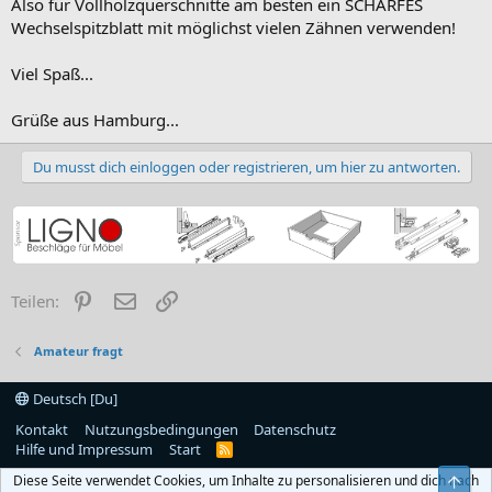
Also für Vollholzquerschnitte am besten ein SCHARFES
Wechselspitzblatt mit möglichst vielen Zähnen verwenden!
Viel Spaß...
Grüße aus Hamburg...
Du musst dich einloggen oder registrieren, um hier zu antworten.
Pinterest
E-Mail
Link
Teilen:
Amateur fragt
Deutsch [Du]
Kontakt
Nutzungsbedingungen
Datenschutz
Hilfe und Impressum
Start
R
S
Diese Seite verwendet Cookies, um Inhalte zu personalisieren und dich nach
S
Obe