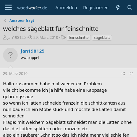
Anmelden
Registrieren
Amateur fragt
welches sägeblatt für feinschnitte
E
E
S
jan198125
29. März 2010
feinschnitte
sägeblatt
r
r
c
s
s
h
jan198125
t
t
l
ww-pappel
e
e
a
l
l
g
l
l
w
29. März 2010
#1
e
t
o
r
a
r
Hallo zusammen habe mal wieder ein Problem
m
t
vileicht bekomme ich ja hilfe habe eine Kappsäge
e
gehrungssäge
so wenn ich latten schneide franzeln die schnittkanten aus
nun baue ich ein Möbelstück und möchte die Latten damit
schneiden
Frage: mit welchem Sägeblatt schneidet man die Latten ohne
das die Latten splittern oder franzeln etc .
also ein sauberer Schnitt so das ich nicht mehr viel schleifen