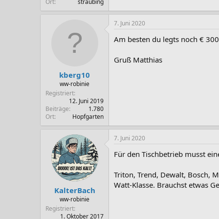
Ort
straubing
7. Juni 2020
Am besten du legts noch € 300,
Gruß Matthias
kberg10
ww-robinie
Registriert
12. Juni 2019
Beiträge
1.780
Ort
Hopfgarten
7. Juni 2020
Für den Tischbetrieb musst eine
Triton, Trend, Dewalt, Bosch, M
Watt-Klasse. Brauchst etwas G
KalterBach
ww-robinie
Registriert
1. Oktober 2017