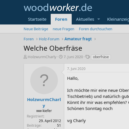
Startseite
Foren
Aktuelles
Kleinanzei
Neue Beiträge
neue Fragen
Foren durchsuchen
Foren
Holz-Forum
Amateur fragt
Welche Oberfräse
E
E
S
HolzwurmCharly
7. Juni 2020
oberfräse
r
r
c
s
s
h
7. Juni 2020
t
t
l
e
e
a
Hallo,
l
l
g
l
l
w
Ich möchte mir eine neue Oberfr
e
t
o
Tischbetrieb) und natürlich gut
r
a
r
HolzwurmCharl
Könnt ihr mir was empfehlen? 
m
t
y
Schönen Sonntag noch
e
ww-kiefer
Registriert
vg Charly
29. April 2012
Beiträge
51