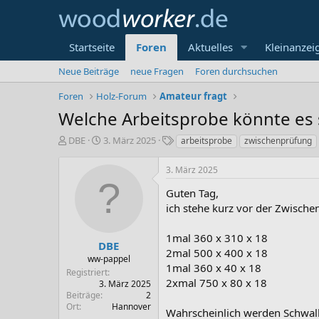
Startseite
Foren
Aktuelles
Kleinanzei
Neue Beiträge
neue Fragen
Foren durchsuchen
Foren
Holz-Forum
Amateur fragt
Welche Arbeitsprobe könnte es 
E
E
S
DBE
3. März 2025
arbeitsprobe
zwischenprüfung
r
r
c
s
s
h
3. März 2025
t
t
l
e
e
a
Guten Tag,
l
l
g
ich stehe kurz vor der Zwische
l
l
w
e
t
o
1mal 360 x 310 x 18
r
a
r
DBE
2mal 500 x 400 x 18
m
t
ww-pappel
1mal 360 x 40 x 18
e
Registriert
2xmal 750 x 80 x 18
3. März 2025
Beiträge
2
Ort
Hannover
Wahrscheinlich werden Schwa