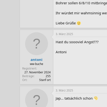
Bohrer sollen 6/8/10 mitbring
Ihr würdet mir wahmsinnig weite
Liebe Grüße
3. März 2025
Hast du soooviel Angst???
Antoni
antoni
ww-buche
Registriert
27. November 2024
Beiträge
255
Ort
Stanf ort
3. März 2025
Jap... tatsächlich schon