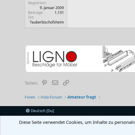
Registriert
9. Januar 2009
Beiträge
1.131
Ort
Tauberbischofsheim
Pinterest
E-Mail
Link
Teilen:
Foren
Holz-Forum
Amateur fragt
Deutsch [Du]
Diese Seite verwendet Cookies, um Inhalte zu personali