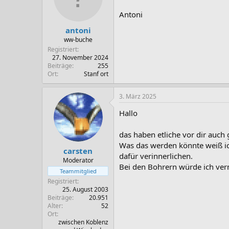
Antoni
antoni
ww-buche
Registriert
27. November 2024
Beiträge
255
Ort
Stanf ort
3. März 2025
Hallo
das haben etliche vor dir auch
Was das werden könnte weiß ich
carsten
dafür verinnerlichen.
Moderator
Bei den Bohrern würde ich ver
Teammitglied
Registriert
25. August 2003
Beiträge
20.951
Alter
52
Ort
zwischen Koblenz