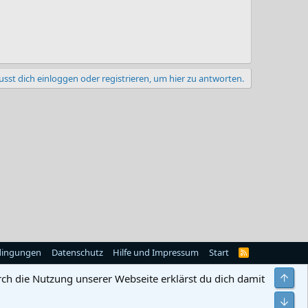
sst dich einloggen oder registrieren, um hier zu antworten.
dingungen
Datenschutz
Hilfe und Impressum
Start
R
S
S
Obe
rch die Nutzung unserer Webseite erklärst du dich damit
Unt