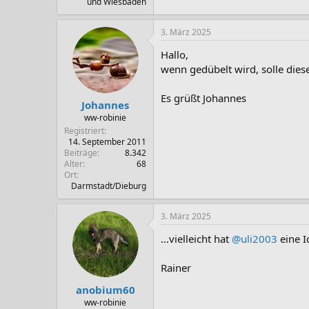
und Wiesbaden
3. März 2025
Hallo,
wenn gedübelt wird, solle die
Es grüßt Johannes
Johannes
ww-robinie
Registriert
14. September 2011
Beiträge
8.342
Alter
68
Ort
Darmstadt/Dieburg
3. März 2025
...vielleicht hat
@uli2003
eine Id
Rainer
anobium60
ww-robinie