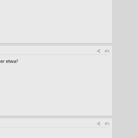
#4
rer etwa?
#5